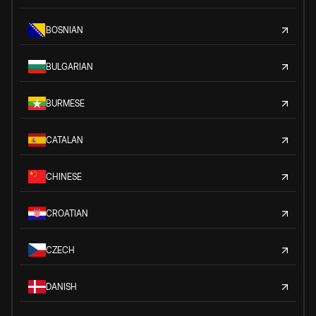
BOSNIAN
BULGARIAN
BURMESE
CATALAN
CHINESE
CROATIAN
CZECH
DANISH