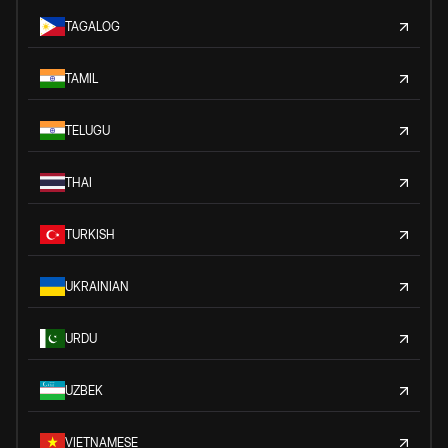
TAGALOG
TAMIL
TELUGU
THAI
TURKISH
UKRAINIAN
URDU
UZBEK
VIETNAMESE