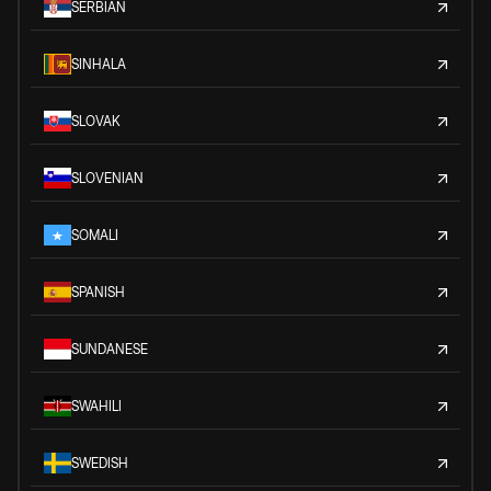
SERBIAN
SINHALA
SLOVAK
SLOVENIAN
SOMALI
SPANISH
SUNDANESE
SWAHILI
SWEDISH