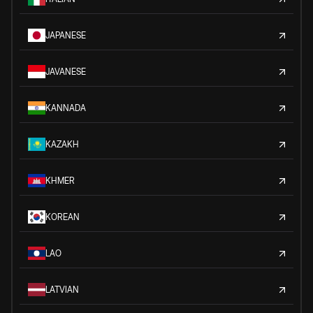
JAPANESE
JAVANESE
KANNADA
KAZAKH
KHMER
KOREAN
LAO
LATVIAN