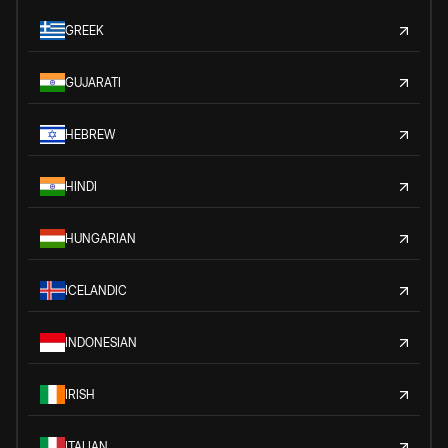
GREEK
GUJARATI
HEBREW
HINDI
HUNGARIAN
ICELANDIC
INDONESIAN
IRISH
ITALIAN