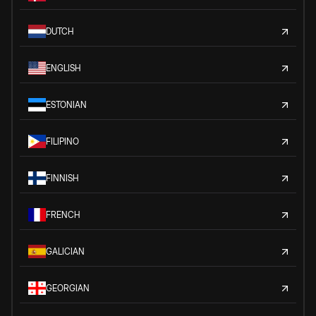
DUTCH
ENGLISH
ESTONIAN
FILIPINO
FINNISH
FRENCH
GALICIAN
GEORGIAN