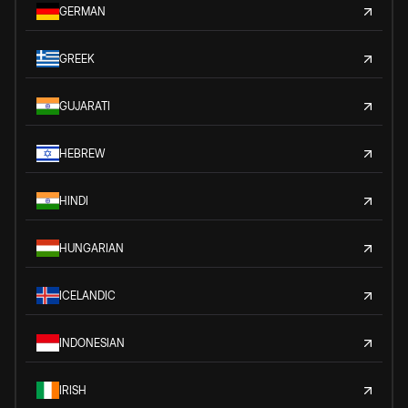
GERMAN
GREEK
GUJARATI
HEBREW
HINDI
HUNGARIAN
ICELANDIC
INDONESIAN
IRISH