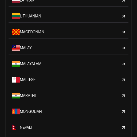
LATVIAN
LITHUANIAN
MACEDONIAN
MALAY
MALAYALAM
MALTESE
MARATHI
MONGOLIAN
NEPALI