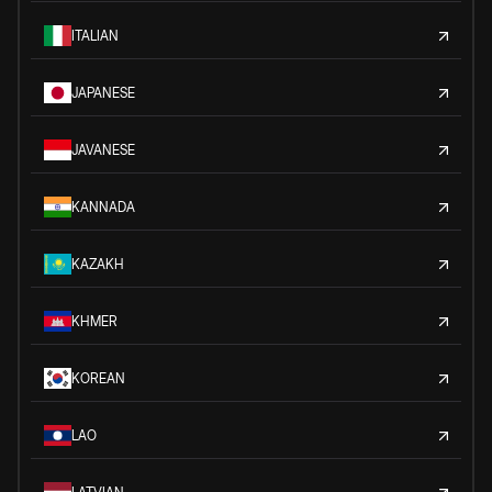
ITALIAN
JAPANESE
JAVANESE
KANNADA
KAZAKH
KHMER
KOREAN
LAO