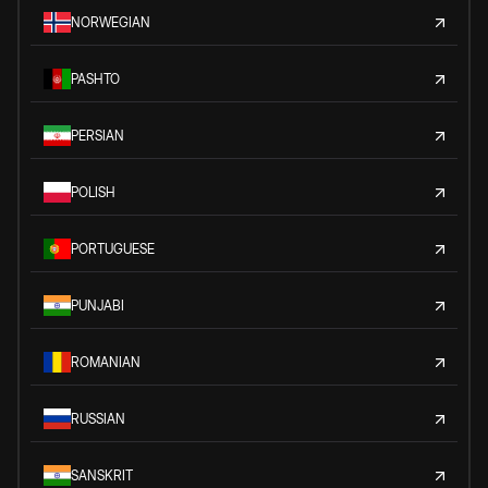
NORWEGIAN
PASHTO
PERSIAN
POLISH
PORTUGUESE
PUNJABI
ROMANIAN
RUSSIAN
SANSKRIT