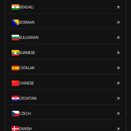
BENGALI
BOSNIAN
BULGARIAN
BURMESE
CATALAN
CHINESE
CROATIAN
CZECH
DANISH