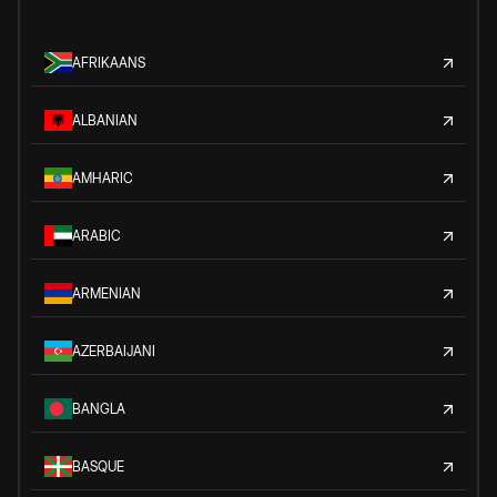
AFRIKAANS
ALBANIAN
AMHARIC
ARABIC
ARMENIAN
AZERBAIJANI
BANGLA
BASQUE