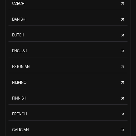
CZECH
DANISH
DUTCH
ENGLISH
ESTONIAN
FILIPINO
FINNISH
FRENCH
GALICIAN