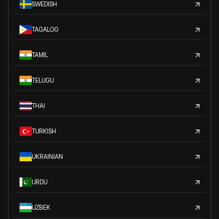
SWEDISH
TAGALOG
TAMIL
TELUGU
THAI
TURKISH
UKRAINIAN
URDU
UZBEK