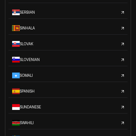
SERBIAN
SINHALA
SLOVAK
SLOVENIAN
SOMALI
SPANISH
SUNDANESE
SWAHILI