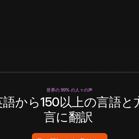
世界の 99% の人々の声
英語から150以上の言語と
言に翻訳