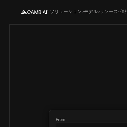
ソリューション
モデル
リソース
価
From