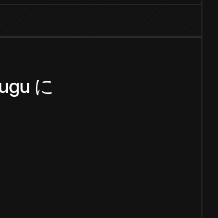
lugu
に