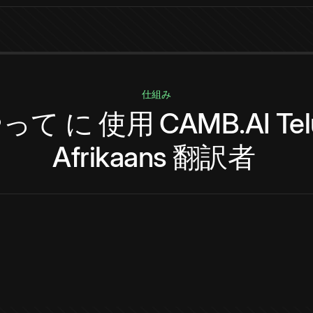
仕組み
やって
に
使用
CAMB.AI
Te
Afrikaans
翻訳者