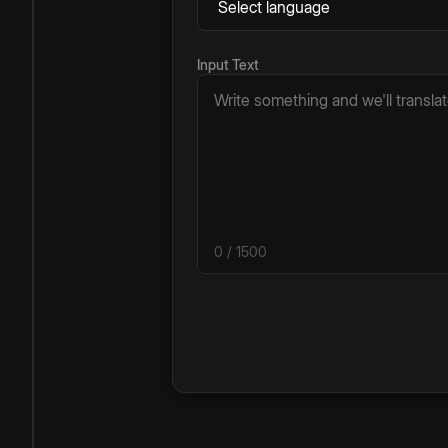
Input Text
0
/ 1500