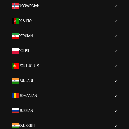
NORWEGIAN
PASHTO
PERSIAN
POLISH
PORTUGUESE
PUNJABI
ROMANIAN
RUSSIAN
SANSKRIT