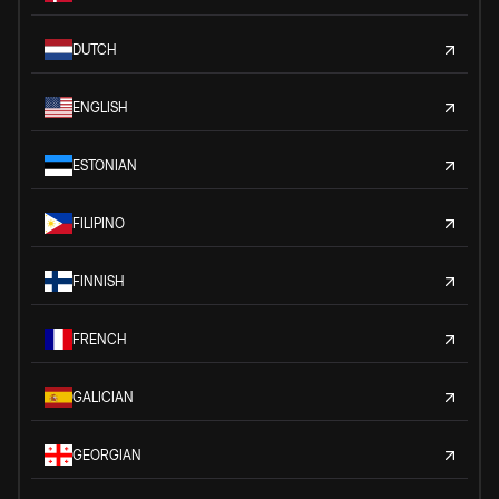
DUTCH
ENGLISH
ESTONIAN
FILIPINO
FINNISH
FRENCH
GALICIAN
GEORGIAN