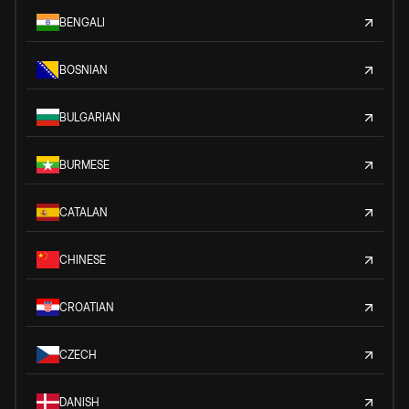
BENGALI
BOSNIAN
BULGARIAN
BURMESE
CATALAN
CHINESE
CROATIAN
CZECH
DANISH