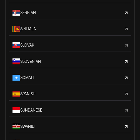
SERBIAN
SINHALA
SLOVAK
SLOVENIAN
SOMALI
SPANISH
SUNDANESE
SWAHILI