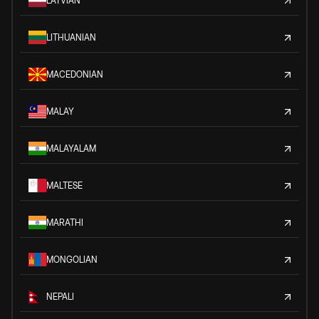
LATVIAN
LITHUANIAN
MACEDONIAN
MALAY
MALAYALAM
MALTESE
MARATHI
MONGOLIAN
NEPALI