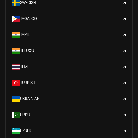
SWEDISH
TAGALOG
TAMIL
TELUGU
THAI
TURKISH
UKRAINIAN
URDU
UZBEK