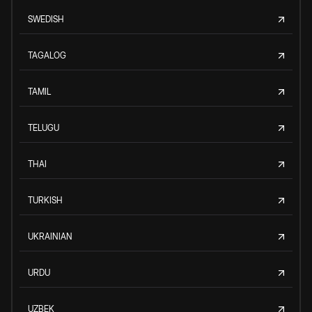
SWEDISH
TAGALOG
TAMIL
TELUGU
THAI
TURKISH
UKRAINIAN
URDU
UZBEK