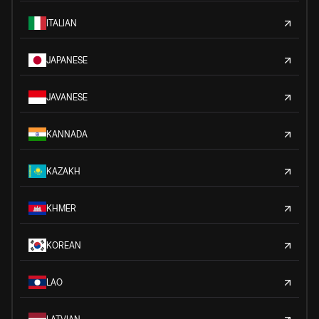
ITALIAN
JAPANESE
JAVANESE
KANNADA
KAZAKH
KHMER
KOREAN
LAO