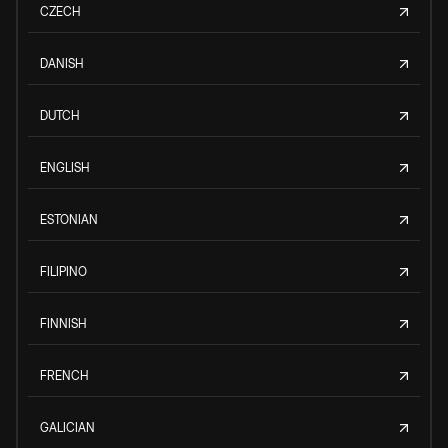
CZECH
DANISH
DUTCH
ENGLISH
ESTONIAN
FILIPINO
FINNISH
FRENCH
GALICIAN