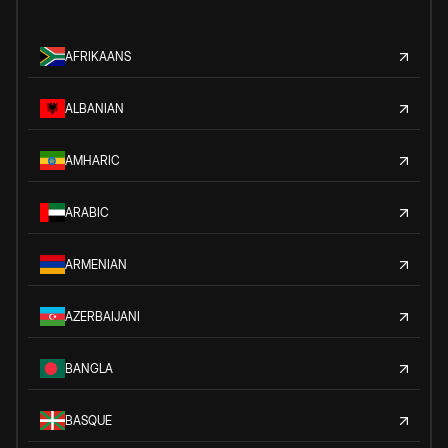
AFRIKAANS
ALBANIAN
AMHARIC
ARABIC
ARMENIAN
AZERBAIJANI
BANGLA
BASQUE