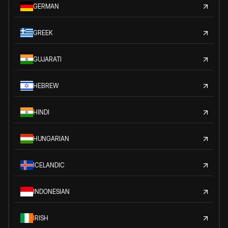
GERMAN
GREEK
GUJARATI
HEBREW
HINDI
HUNGARIAN
ICELANDIC
INDONESIAN
IRISH