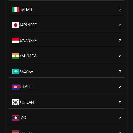
ITALIAN
JAPANESE
JAVANESE
KANNADA
KAZAKH
KHMER
KOREAN
LAO