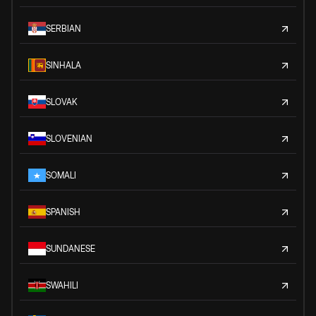
SERBIAN
SINHALA
SLOVAK
SLOVENIAN
SOMALI
SPANISH
SUNDANESE
SWAHILI