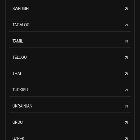
SWEDISH
TAGALOG
TAMIL
TELUGU
THAI
TURKISH
UKRAINIAN
URDU
UZBEK