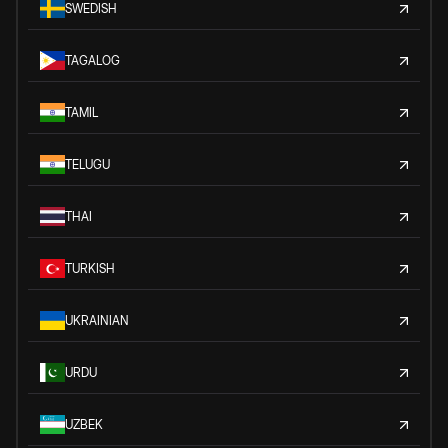
SWEDISH
TAGALOG
TAMIL
TELUGU
THAI
TURKISH
UKRAINIAN
URDU
UZBEK