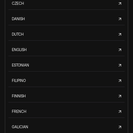
CZECH
DANISH
DUTCH
ENGLISH
ESTONIAN
FILIPINO
FINNISH
FRENCH
GALICIAN