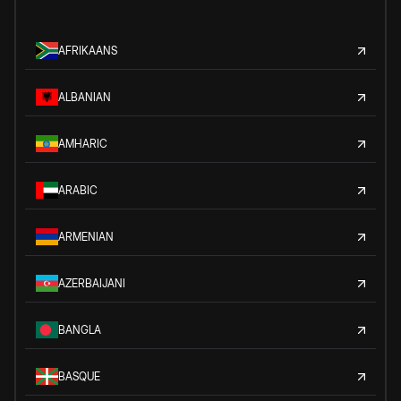
AFRIKAANS
ALBANIAN
AMHARIC
ARABIC
ARMENIAN
AZERBAIJANI
BANGLA
BASQUE