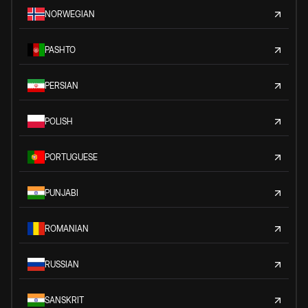
NORWEGIAN
PASHTO
PERSIAN
POLISH
PORTUGUESE
PUNJABI
ROMANIAN
RUSSIAN
SANSKRIT