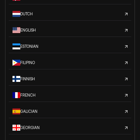
DUTCH
ENGLISH
ESTONIAN
FILIPINO
FINNISH
FRENCH
GALICIAN
GEORGIAN