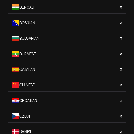
BENGALI
BOSNIAN
BULGARIAN
BURMESE
CATALAN
CHINESE
CROATIAN
CZECH
DANISH