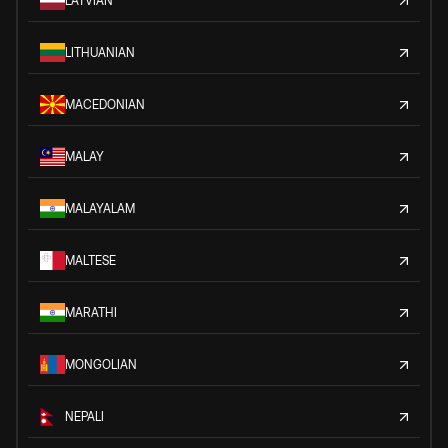
LATVIAN
LITHUANIAN
MACEDONIAN
MALAY
MALAYALAM
MALTESE
MARATHI
MONGOLIAN
NEPALI