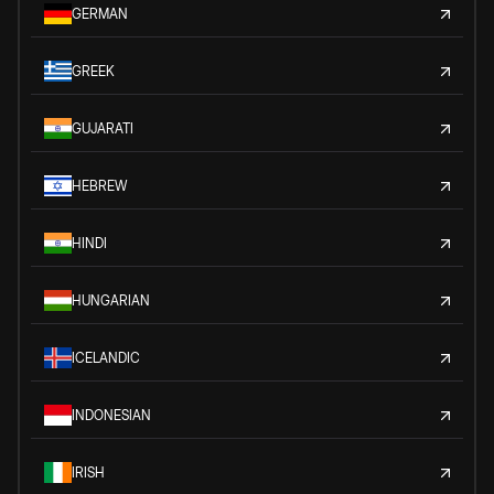
GERMAN
GREEK
GUJARATI
HEBREW
HINDI
HUNGARIAN
ICELANDIC
INDONESIAN
IRISH