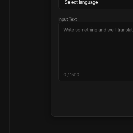
Input Text
0
/ 1500