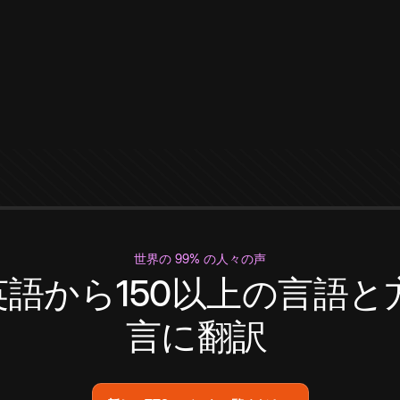
世界の 99% の人々の声
英語から150以上の言語と
言に翻訳