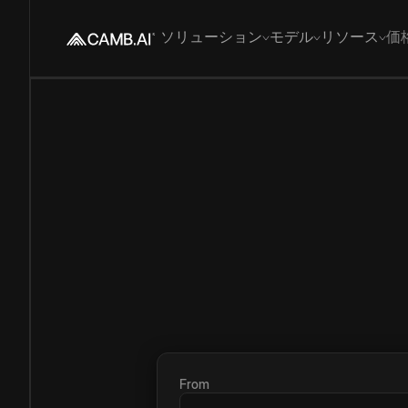
ソリューション
モデル
リソース
価
From