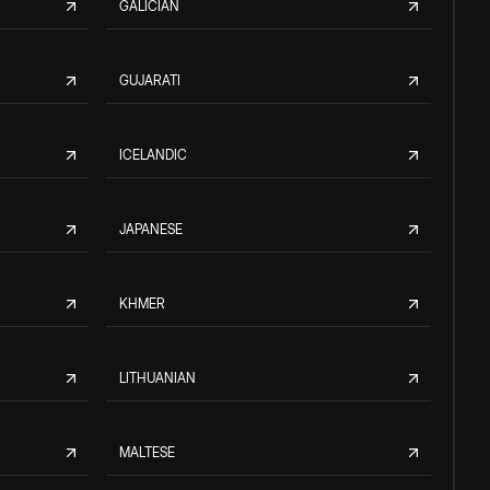
GALICIAN
GUJARATI
ICELANDIC
JAPANESE
KHMER
LITHUANIAN
MALTESE