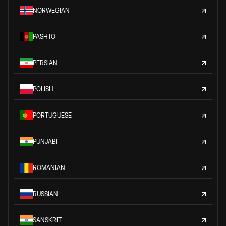
NORWEGIAN
PASHTO
PERSIAN
POLISH
PORTUGUESE
PUNJABI
ROMANIAN
RUSSIAN
SANSKRIT