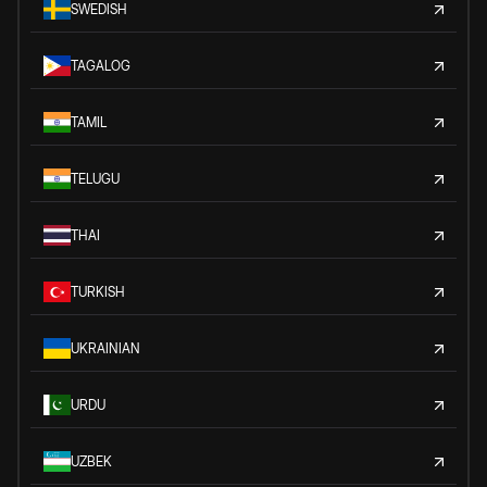
SWEDISH
TAGALOG
TAMIL
TELUGU
THAI
TURKISH
UKRAINIAN
URDU
UZBEK