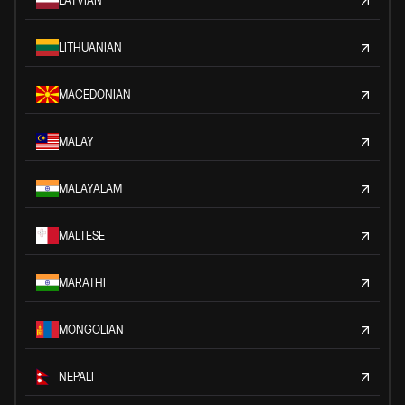
LATVIAN
LITHUANIAN
MACEDONIAN
MALAY
MALAYALAM
MALTESE
MARATHI
MONGOLIAN
NEPALI