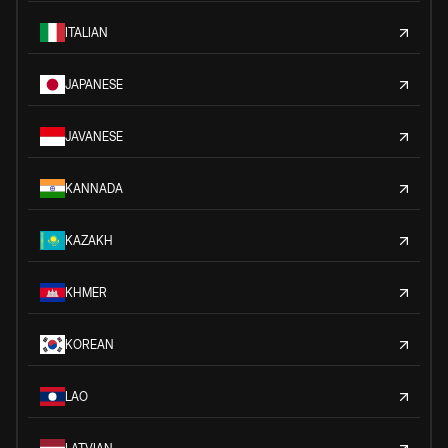
ITALIAN
JAPANESE
JAVANESE
KANNADA
KAZAKH
KHMER
KOREAN
LAO