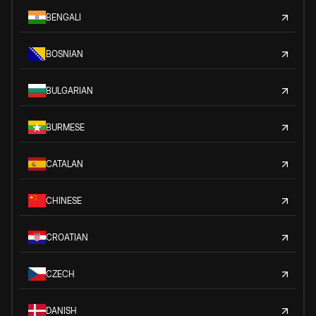
BENGALI
BOSNIAN
BULGARIAN
BURMESE
CATALAN
CHINESE
CROATIAN
CZECH
DANISH