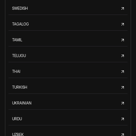
SWEDISH
TAGALOG
TAMIL
TELUGU
THAI
TURKISH
UKRAINIAN
URDU
UZBEK