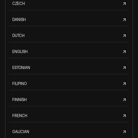
CZECH
DANISH
DUTCH
ENGLISH
ESTONIAN
FILIPINO
FINNISH
FRENCH
GALICIAN