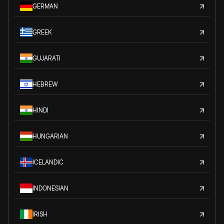
GERMAN
GREEK
GUJARATI
HEBREW
HINDI
HUNGARIAN
ICELANDIC
INDONESIAN
IRISH