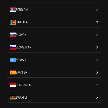
SERBIAN
SINHALA
SLOVAK
SLOVENIAN
SOMALI
SPANISH
SUNDANESE
SWAHILI