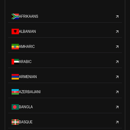
AFRIKAANS
ALBANIAN
AMHARIC
ARABIC
ARMENIAN
AZERBAIJANI
BANGLA
BASQUE