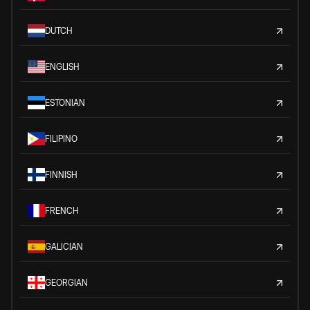
DUTCH
ENGLISH
ESTONIAN
FILIPINO
FINNISH
FRENCH
GALICIAN
GEORGIAN