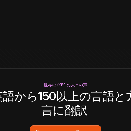
世界の 99% の人々の声
英語から150以上の言語と
言に翻訳