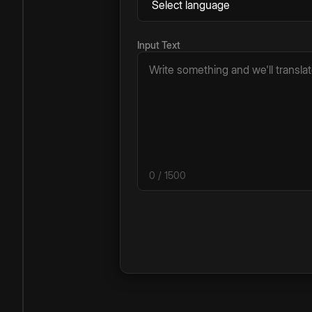
Input Text
0
/ 1500