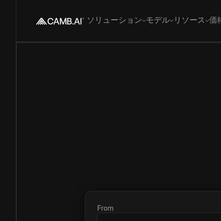
ソリューション
モデル
リソース
価
From