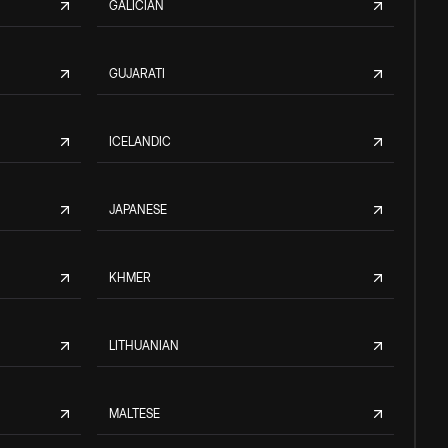
GALICIAN
GUJARATI
ICELANDIC
JAPANESE
KHMER
LITHUANIAN
MALTESE