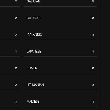
GALICIAN
GUJARATI
ICELANDIC
JAPANESE
KHMER
LITHUANIAN
MALTESE