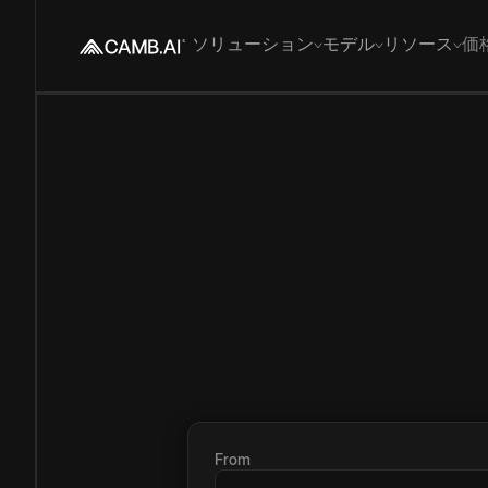
ソリューション
モデル
リソース
価
From