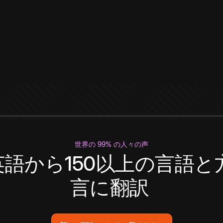
世界の 99% の人々の声
英語から150以上の言語と
言に翻訳