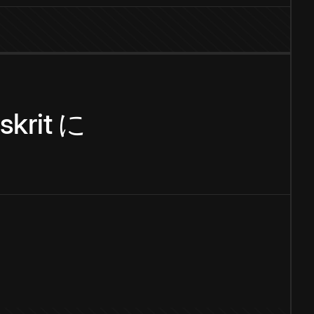
skrit
に