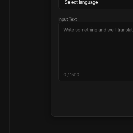
Input Text
0
/ 1500