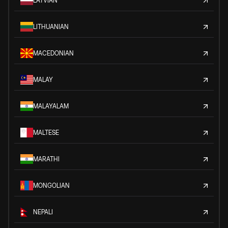
LATVIAN
LITHUANIAN
MACEDONIAN
MALAY
MALAYALAM
MALTESE
MARATHI
MONGOLIAN
NEPALI