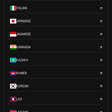
ITALIAN
JAPANESE
JAVANESE
KANNADA
KAZAKH
KHMER
KOREAN
LAO