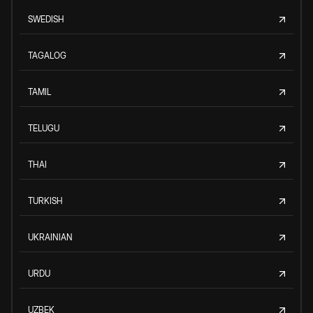
SWEDISH
TAGALOG
TAMIL
TELUGU
THAI
TURKISH
UKRAINIAN
URDU
UZBEK