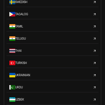
SWEDISH
TAGALOG
TAMIL
TELUGU
THAI
TURKISH
UKRAINIAN
URDU
UZBEK