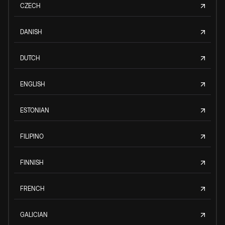
CZECH
DANISH
DUTCH
ENGLISH
ESTONIAN
FILIPINO
FINNISH
FRENCH
GALICIAN