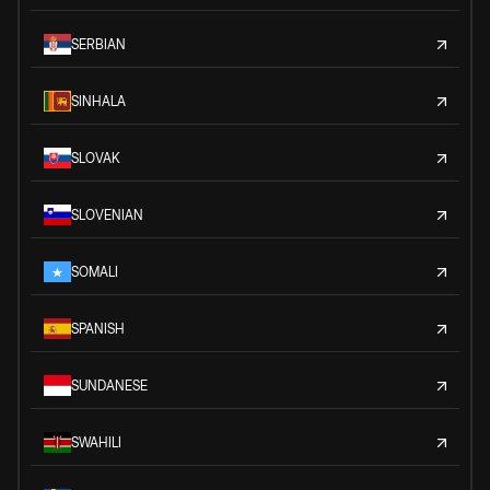
SERBIAN
SINHALA
SLOVAK
SLOVENIAN
SOMALI
SPANISH
SUNDANESE
SWAHILI