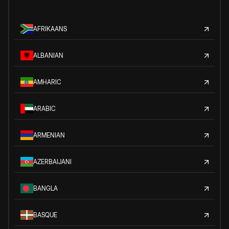
AFRIKAANS
ALBANIAN
AMHARIC
ARABIC
ARMENIAN
AZERBAIJANI
BANGLA
BASQUE