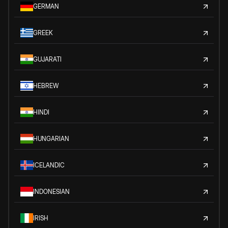
GERMAN
GREEK
GUJARATI
HEBREW
HINDI
HUNGARIAN
ICELANDIC
INDONESIAN
IRISH