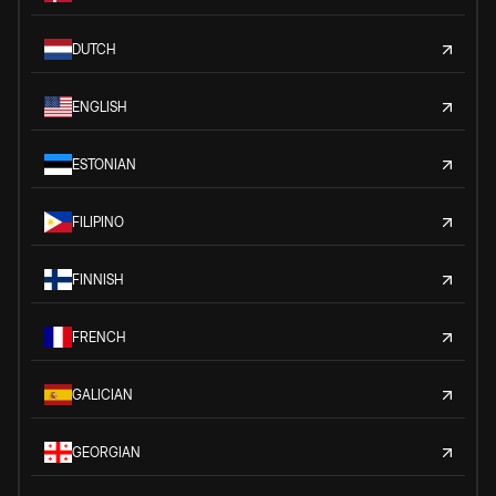
DUTCH
ENGLISH
ESTONIAN
FILIPINO
FINNISH
FRENCH
GALICIAN
GEORGIAN