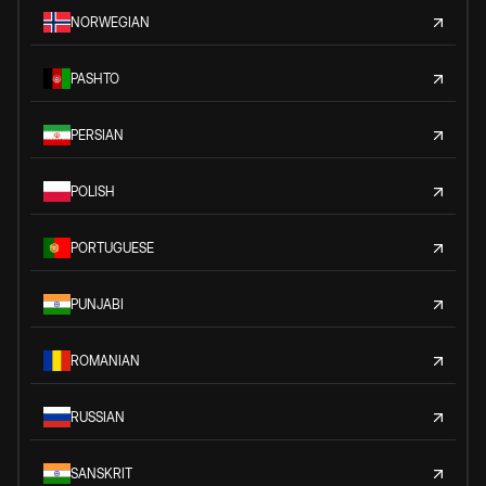
NORWEGIAN
PASHTO
PERSIAN
POLISH
PORTUGUESE
PUNJABI
ROMANIAN
RUSSIAN
SANSKRIT