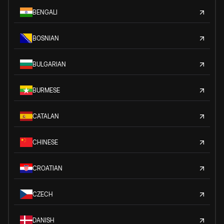
BENGALI
BOSNIAN
BULGARIAN
BURMESE
CATALAN
CHINESE
CROATIAN
CZECH
DANISH