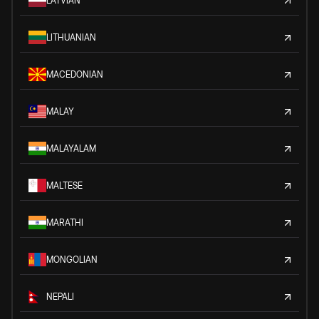
LATVIAN
LITHUANIAN
MACEDONIAN
MALAY
MALAYALAM
MALTESE
MARATHI
MONGOLIAN
NEPALI