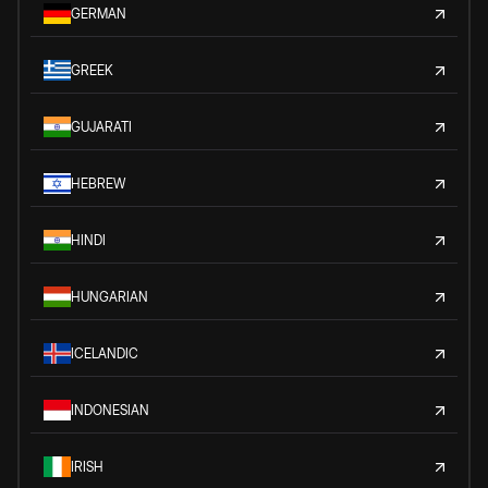
GERMAN
GREEK
GUJARATI
HEBREW
HINDI
HUNGARIAN
ICELANDIC
INDONESIAN
IRISH