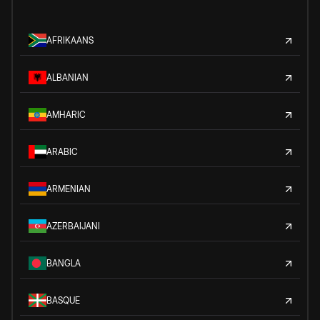
AFRIKAANS
ALBANIAN
AMHARIC
ARABIC
ARMENIAN
AZERBAIJANI
BANGLA
BASQUE