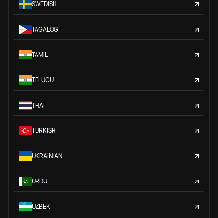
SWEDISH
TAGALOG
TAMIL
TELUGU
THAI
TURKISH
UKRAINIAN
URDU
UZBEK