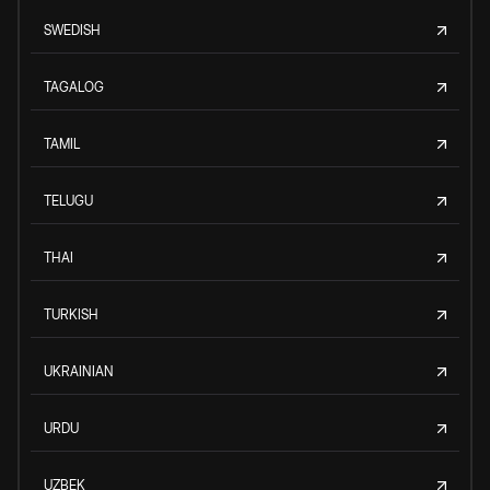
SWEDISH
TAGALOG
TAMIL
TELUGU
THAI
TURKISH
UKRAINIAN
URDU
UZBEK