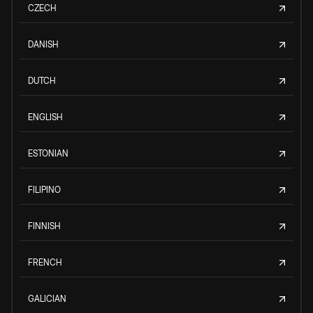
CZECH
DANISH
DUTCH
ENGLISH
ESTONIAN
FILIPINO
FINNISH
FRENCH
GALICIAN