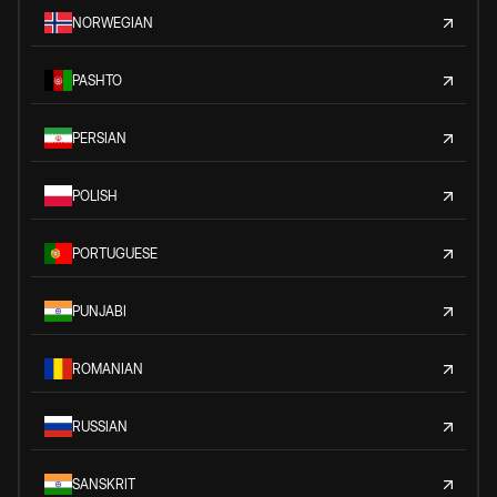
NORWEGIAN
PASHTO
PERSIAN
POLISH
PORTUGUESE
PUNJABI
ROMANIAN
RUSSIAN
SANSKRIT