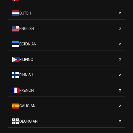
DUTCH
ENGLISH
ESTONIAN
FILIPINO
FINNISH
FRENCH
GALICIAN
GEORGIAN