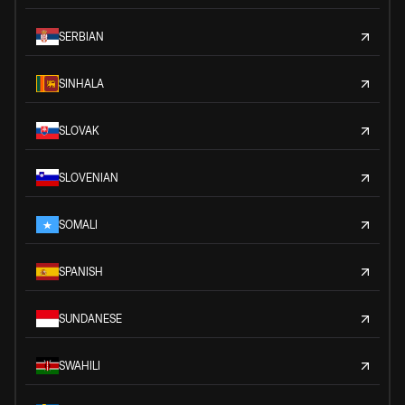
SERBIAN
SINHALA
SLOVAK
SLOVENIAN
SOMALI
SPANISH
SUNDANESE
SWAHILI