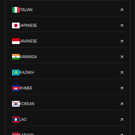
ITALIAN
JAPANESE
JAVANESE
KANNADA
KAZAKH
KHMER
KOREAN
LAO