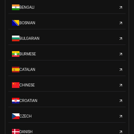
BENGALI
BOSNIAN
BULGARIAN
BURMESE
CATALAN
CHINESE
CROATIAN
CZECH
DANISH