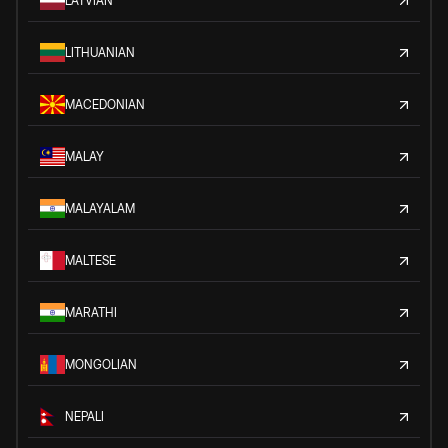
LATVIAN
LITHUANIAN
MACEDONIAN
MALAY
MALAYALAM
MALTESE
MARATHI
MONGOLIAN
NEPALI