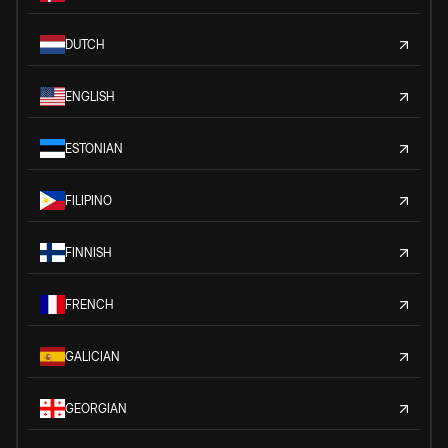
DUTCH
ENGLISH
ESTONIAN
FILIPINO
FINNISH
FRENCH
GALICIAN
GEORGIAN