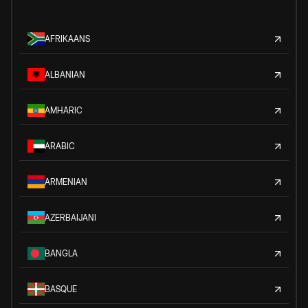
AFRIKAANS
ALBANIAN
AMHARIC
ARABIC
ARMENIAN
AZERBAIJANI
BANGLA
BASQUE