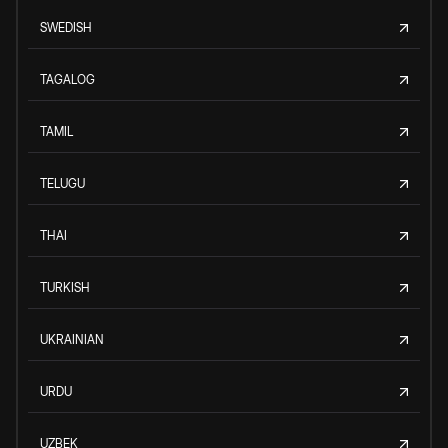
SWEDISH
TAGALOG
TAMIL
TELUGU
THAI
TURKISH
UKRAINIAN
URDU
UZBEK