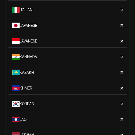
ITALIAN
JAPANESE
JAVANESE
KANNADA
KAZAKH
KHMER
KOREAN
LAO