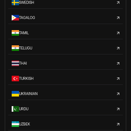
SWEDISH
TAGALOG
TAMIL
TELUGU
THAI
TURKISH
UKRAINIAN
URDU
UZBEK