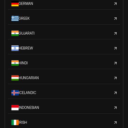
GERMAN
GREEK
GUJARATI
HEBREW
HINDI
HUNGARIAN
ICELANDIC
INDONESIAN
IRISH