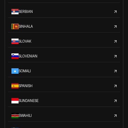
SERBIAN
SINHALA
SLOVAK
SLOVENIAN
SOMALI
SPANISH
SUNDANESE
SWAHILI