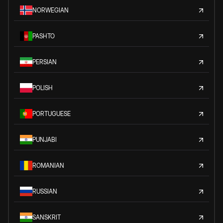
NORWEGIAN
PASHTO
PERSIAN
POLISH
PORTUGUESE
PUNJABI
ROMANIAN
RUSSIAN
SANSKRIT