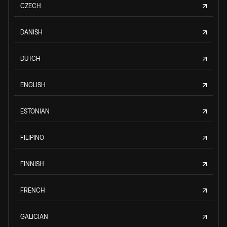
CZECH
DANISH
DUTCH
ENGLISH
ESTONIAN
FILIPINO
FINNISH
FRENCH
GALICIAN