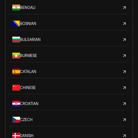
BENGALI
BOSNIAN
BULGARIAN
BURMESE
CATALAN
CHINESE
CROATIAN
CZECH
DANISH