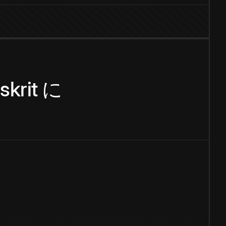
skrit
に