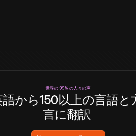
世界の 99% の人々の声
英語から150以上の言語と
言に翻訳