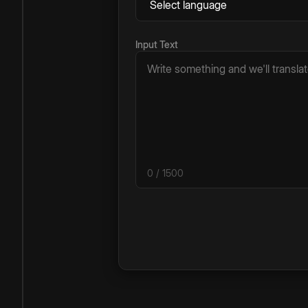
Input Text
0
/ 1500