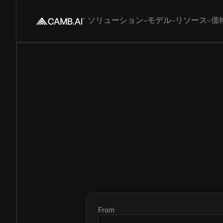
ソリューション
モデル
リソース
価
From