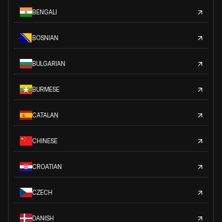
BENGALI
BOSNIAN
BULGARIAN
BURMESE
CATALAN
CHINESE
CROATIAN
CZECH
DANISH