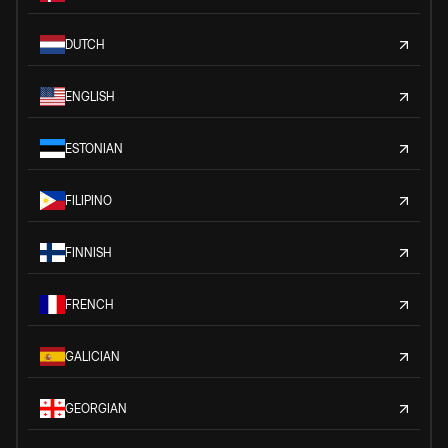
DUTCH
ENGLISH
ESTONIAN
FILIPINO
FINNISH
FRENCH
GALICIAN
GEORGIAN