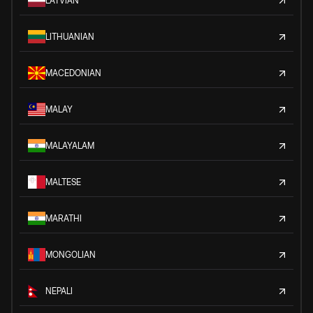
LATVIAN
LITHUANIAN
MACEDONIAN
MALAY
MALAYALAM
MALTESE
MARATHI
MONGOLIAN
NEPALI