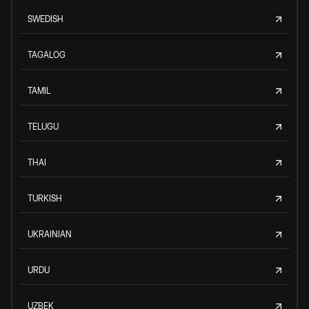
SWEDISH
TAGALOG
TAMIL
TELUGU
THAI
TURKISH
UKRAINIAN
URDU
UZBEK