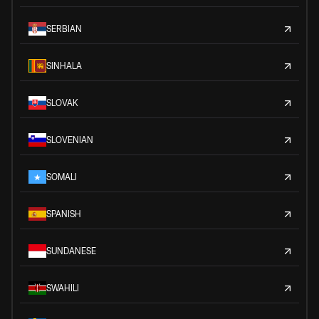
SERBIAN
SINHALA
SLOVAK
SLOVENIAN
SOMALI
SPANISH
SUNDANESE
SWAHILI