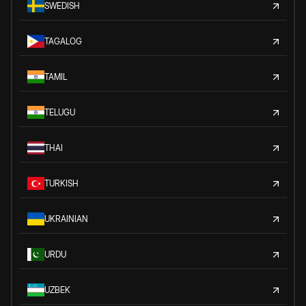
SWEDISH
TAGALOG
TAMIL
TELUGU
THAI
TURKISH
UKRAINIAN
URDU
UZBEK