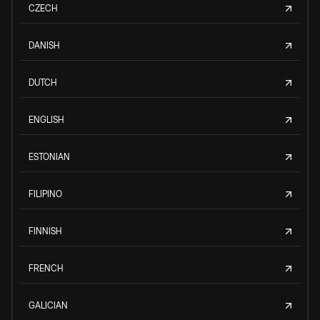
CZECH
DANISH
DUTCH
ENGLISH
ESTONIAN
FILIPINO
FINNISH
FRENCH
GALICIAN