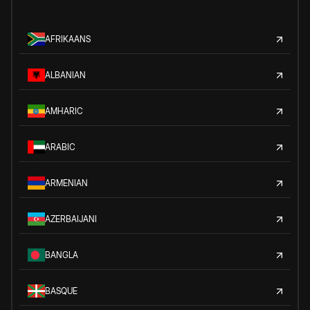
AFRIKAANS
ALBANIAN
AMHARIC
ARABIC
ARMENIAN
AZERBAIJANI
BANGLA
BASQUE