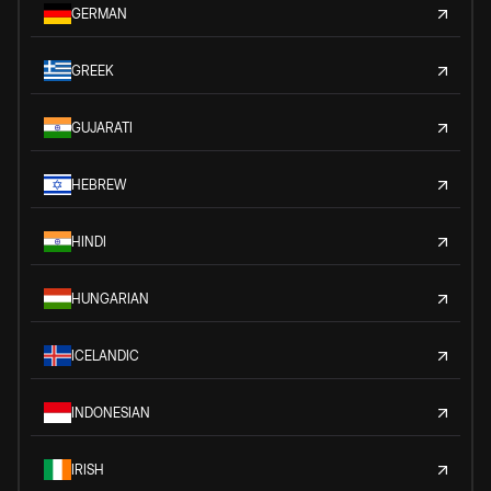
GERMAN
GREEK
GUJARATI
HEBREW
HINDI
HUNGARIAN
ICELANDIC
INDONESIAN
IRISH