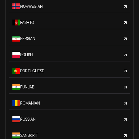
NORWEGIAN
PASHTO
PERSIAN
POLISH
PORTUGUESE
PUNJABI
ROMANIAN
RUSSIAN
SANSKRIT