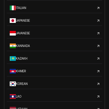
ITALIAN
JAPANESE
JAVANESE
KANNADA
KAZAKH
KHMER
KOREAN
LAO