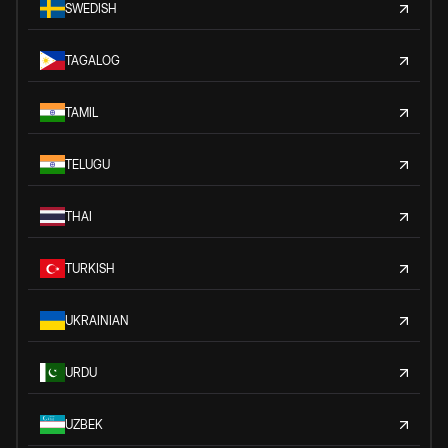
SWEDISH
TAGALOG
TAMIL
TELUGU
THAI
TURKISH
UKRAINIAN
URDU
UZBEK