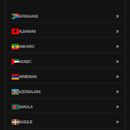
AFRIKAANS
ALBANIAN
AMHARIC
ARABIC
ARMENIAN
AZERBAIJANI
BANGLA
BASQUE