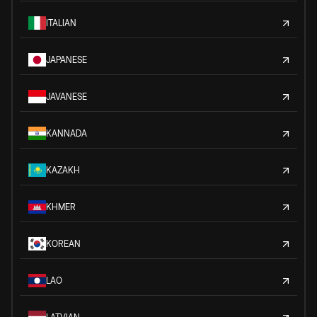
ITALIAN
JAPANESE
JAVANESE
KANNADA
KAZAKH
KHMER
KOREAN
LAO