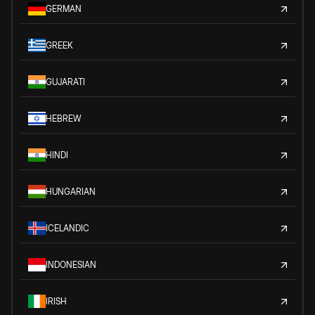
GERMAN
GREEK
GUJARATI
HEBREW
HINDI
HUNGARIAN
ICELANDIC
INDONESIAN
IRISH