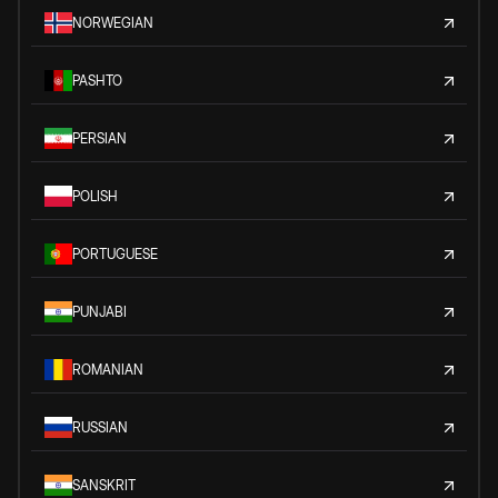
NORWEGIAN
PASHTO
PERSIAN
POLISH
PORTUGUESE
PUNJABI
ROMANIAN
RUSSIAN
SANSKRIT