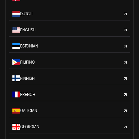
DUTCH
ENGLISH
ESTONIAN
FILIPINO
FINNISH
FRENCH
GALICIAN
GEORGIAN