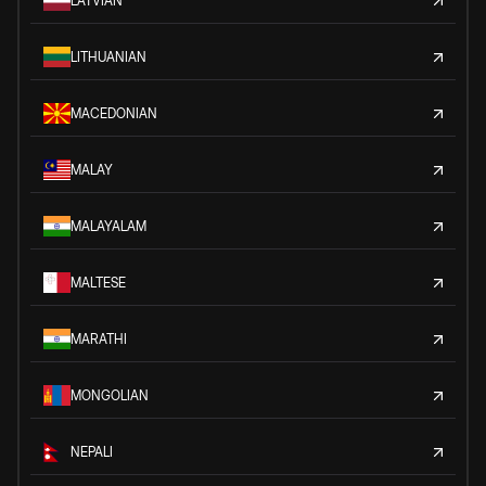
LATVIAN
LITHUANIAN
MACEDONIAN
MALAY
MALAYALAM
MALTESE
MARATHI
MONGOLIAN
NEPALI