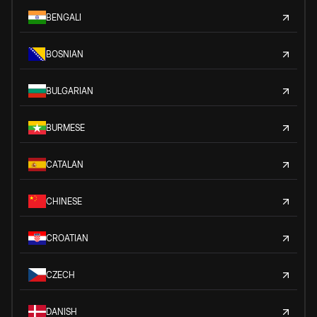
BENGALI
BOSNIAN
BULGARIAN
BURMESE
CATALAN
CHINESE
CROATIAN
CZECH
DANISH