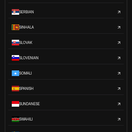
SERBIAN
SINHALA
SLOVAK
SLOVENIAN
SOMALI
SPANISH
SUNDANESE
SWAHILI