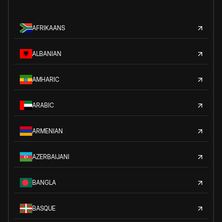
AFRIKAANS
ALBANIAN
AMHARIC
ARABIC
ARMENIAN
AZERBAIJANI
BANGLA
BASQUE