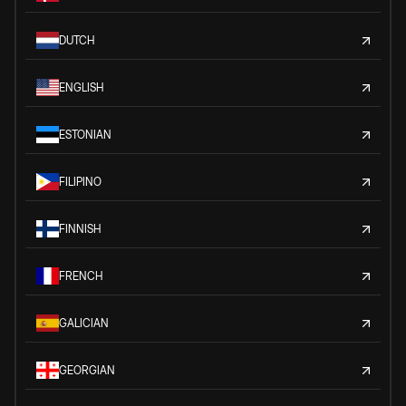
DUTCH
ENGLISH
ESTONIAN
FILIPINO
FINNISH
FRENCH
GALICIAN
GEORGIAN