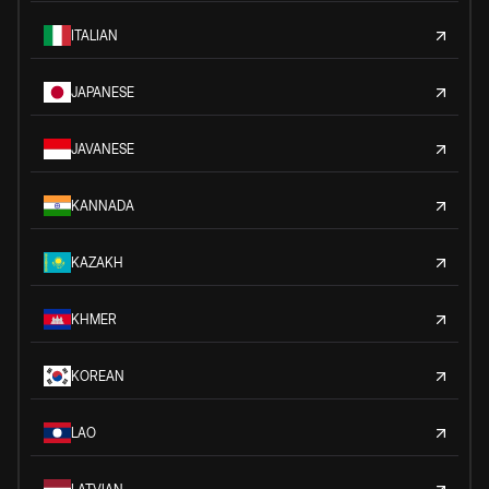
ITALIAN
JAPANESE
JAVANESE
KANNADA
KAZAKH
KHMER
KOREAN
LAO