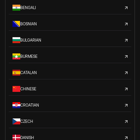
BENGALI
BOSNIAN
BULGARIAN
BURMESE
CATALAN
CHINESE
CROATIAN
CZECH
DANISH