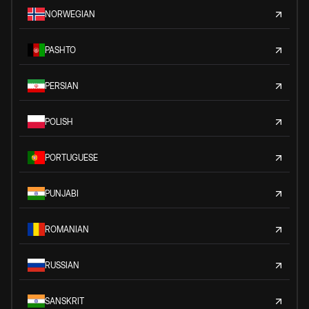
NORWEGIAN
PASHTO
PERSIAN
POLISH
PORTUGUESE
PUNJABI
ROMANIAN
RUSSIAN
SANSKRIT