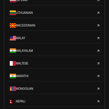
LATVIAN
LITHUANIAN
MACEDONIAN
MALAY
MALAYALAM
MALTESE
MARATHI
MONGOLIAN
NEPALI