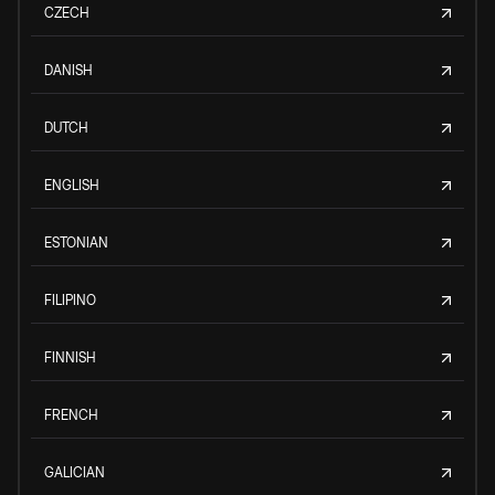
CZECH
DANISH
DUTCH
ENGLISH
ESTONIAN
FILIPINO
FINNISH
FRENCH
GALICIAN