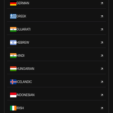
GERMAN
GREEK
GUJARATI
HEBREW
HINDI
HUNGARIAN
ICELANDIC
INDONESIAN
IRISH