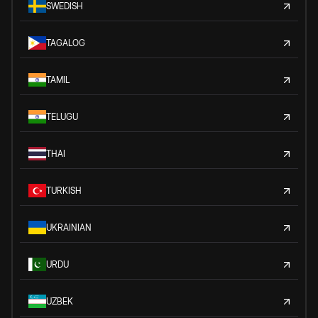
SWEDISH
TAGALOG
TAMIL
TELUGU
THAI
TURKISH
UKRAINIAN
URDU
UZBEK