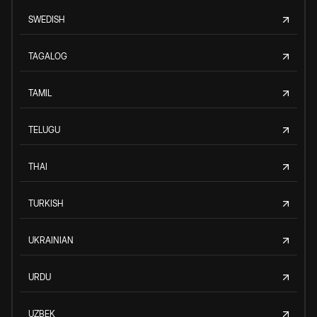
SWEDISH
TAGALOG
TAMIL
TELUGU
THAI
TURKISH
UKRAINIAN
URDU
UZBEK