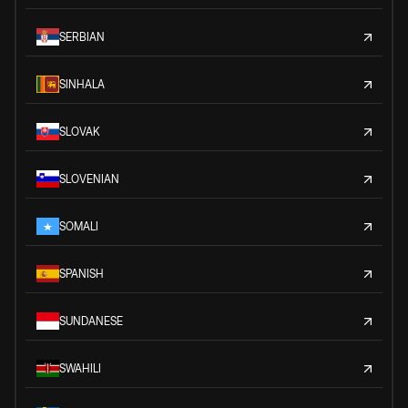
SERBIAN
SINHALA
SLOVAK
SLOVENIAN
SOMALI
SPANISH
SUNDANESE
SWAHILI