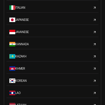
ITALIAN
JAPANESE
JAVANESE
KANNADA
KAZAKH
KHMER
KOREAN
LAO