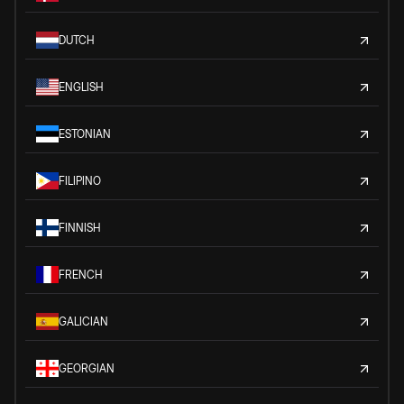
DUTCH
ENGLISH
ESTONIAN
FILIPINO
FINNISH
FRENCH
GALICIAN
GEORGIAN