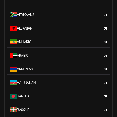
AFRIKAANS
ALBANIAN
AMHARIC
ARABIC
ARMENIAN
AZERBAIJANI
BANGLA
BASQUE