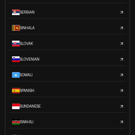
SERBIAN
SINHALA
SLOVAK
SLOVENIAN
SOMALI
SPANISH
SUNDANESE
SWAHILI