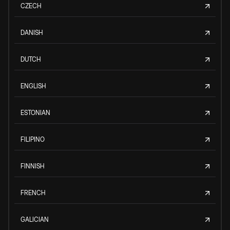
CZECH
DANISH
DUTCH
ENGLISH
ESTONIAN
FILIPINO
FINNISH
FRENCH
GALICIAN