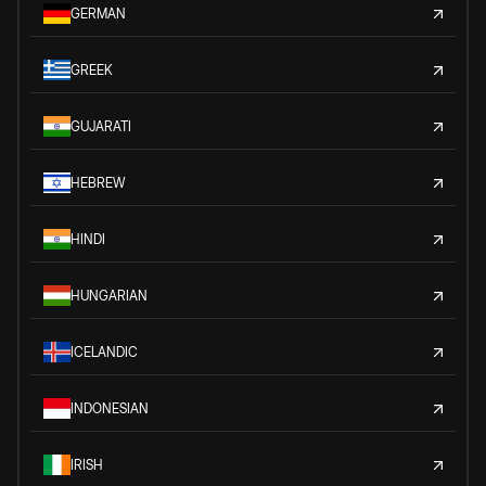
GERMAN
GREEK
GUJARATI
HEBREW
HINDI
HUNGARIAN
ICELANDIC
INDONESIAN
IRISH