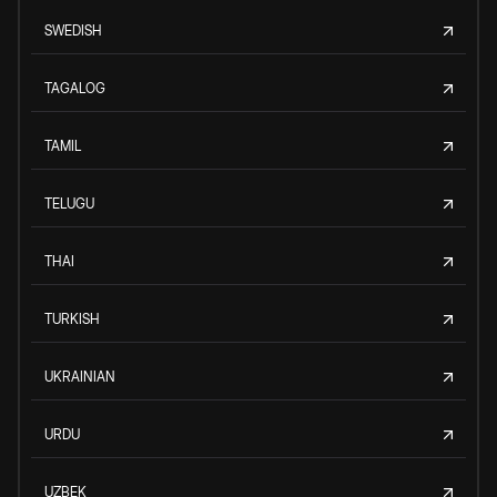
SWEDISH
TAGALOG
TAMIL
TELUGU
THAI
TURKISH
UKRAINIAN
URDU
UZBEK