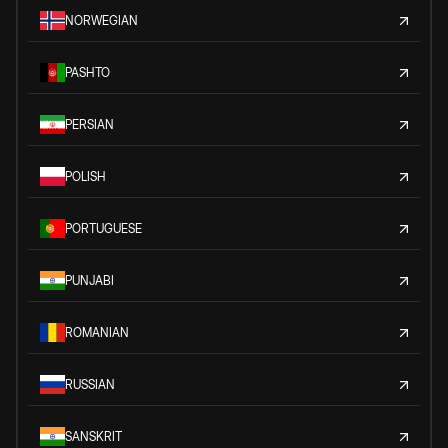
NORWEGIAN
PASHTO
PERSIAN
POLISH
PORTUGUESE
PUNJABI
ROMANIAN
RUSSIAN
SANSKRIT