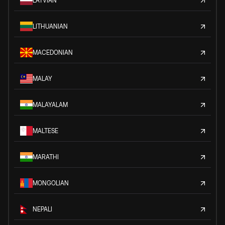
LATVIAN
LITHUANIAN
MACEDONIAN
MALAY
MALAYALAM
MALTESE
MARATHI
MONGOLIAN
NEPALI