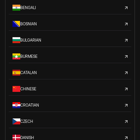
BENGALI
BOSNIAN
BULGARIAN
BURMESE
CATALAN
CHINESE
CROATIAN
CZECH
DANISH