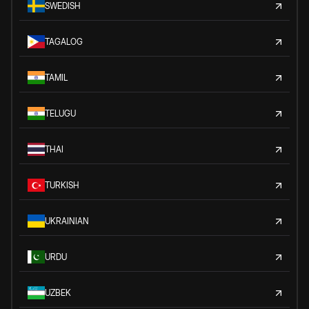
SWEDISH
TAGALOG
TAMIL
TELUGU
THAI
TURKISH
UKRAINIAN
URDU
UZBEK