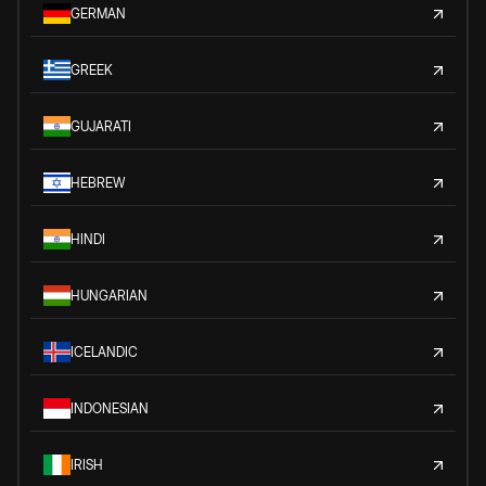
GERMAN
GREEK
GUJARATI
HEBREW
HINDI
HUNGARIAN
ICELANDIC
INDONESIAN
IRISH