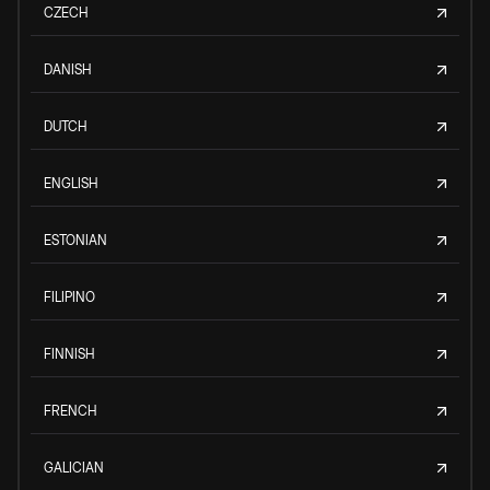
CZECH
DANISH
DUTCH
ENGLISH
ESTONIAN
FILIPINO
FINNISH
FRENCH
GALICIAN