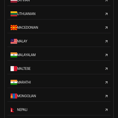
LATVIAN
LITHUANIAN
MACEDONIAN
MALAY
MALAYALAM
MALTESE
MARATHI
MONGOLIAN
NEPALI