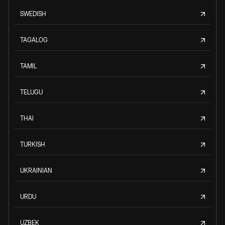
SWEDISH
TAGALOG
TAMIL
TELUGU
THAI
TURKISH
UKRAINIAN
URDU
UZBEK