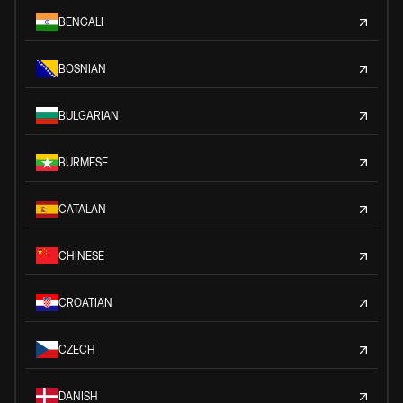
BENGALI
BOSNIAN
BULGARIAN
BURMESE
CATALAN
CHINESE
CROATIAN
CZECH
DANISH