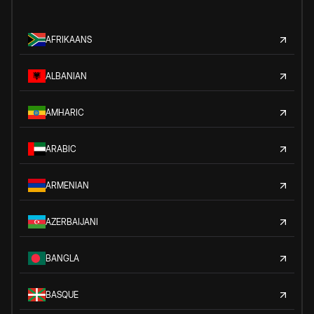
AFRIKAANS
ALBANIAN
AMHARIC
ARABIC
ARMENIAN
AZERBAIJANI
BANGLA
BASQUE