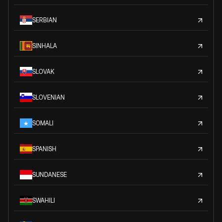
SERBIAN
SINHALA
SLOVAK
SLOVENIAN
SOMALI
SPANISH
SUNDANESE
SWAHILI