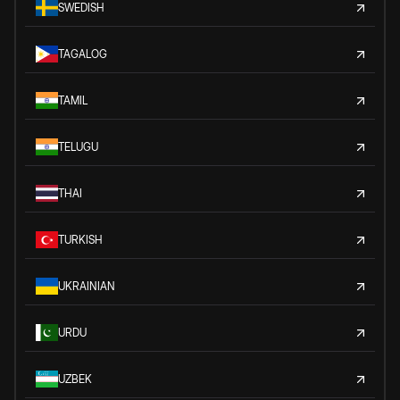
SWEDISH
TAGALOG
TAMIL
TELUGU
THAI
TURKISH
UKRAINIAN
URDU
UZBEK