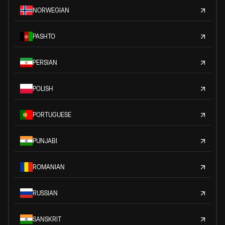
NORWEGIAN
PASHTO
PERSIAN
POLISH
PORTUGUESE
PUNJABI
ROMANIAN
RUSSIAN
SANSKRIT