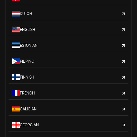
DUTCH
ENGLISH
ESTONIAN
FILIPINO
FINNISH
FRENCH
GALICIAN
GEORGIAN