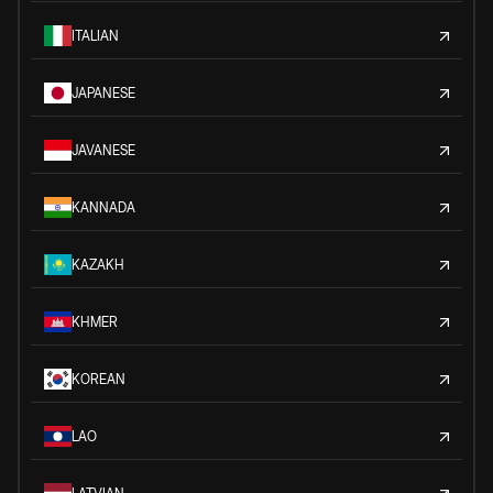
ITALIAN
JAPANESE
JAVANESE
KANNADA
KAZAKH
KHMER
KOREAN
LAO