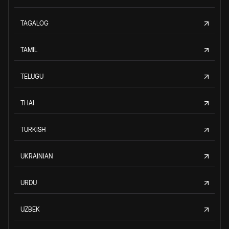
TAGALOG
TAMIL
TELUGU
THAI
TURKISH
UKRAINIAN
URDU
UZBEK