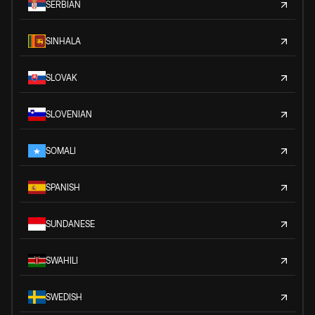
SERBIAN
SINHALA
SLOVAK
SLOVENIAN
SOMALI
SPANISH
SUNDANESE
SWAHILI
SWEDISH