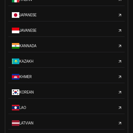
JAPANESE
JAVANESE
KANNADA
KAZAKH
KHMER
KOREAN
LAO
LATVIAN