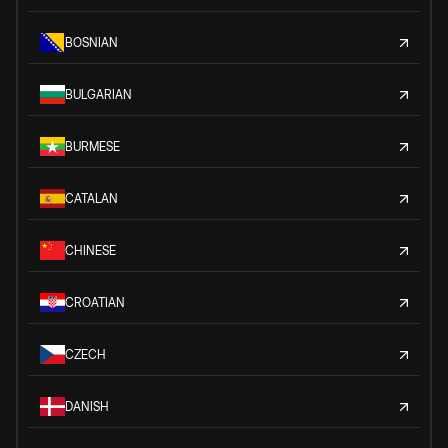
BOSNIAN
BULGARIAN
BURMESE
CATALAN
CHINESE
CROATIAN
CZECH
DANISH