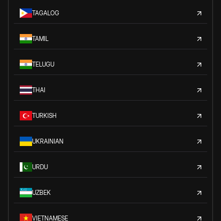
TAGALOG
TAMIL
TELUGU
THAI
TURKISH
UKRAINIAN
URDU
UZBEK
VIETNAMESE