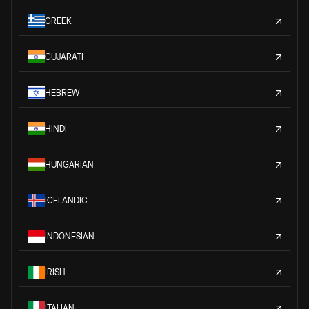
GREEK
GUJARATI
HEBREW
HINDI
HUNGARIAN
ICELANDIC
INDONESIAN
IRISH
ITALIAN