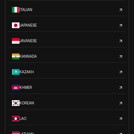
ITALIAN
JAPANESE
JAVANESE
KANNADA
KAZAKH
KHMER
KOREAN
LAO