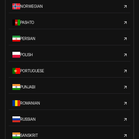
NORWEGIAN
PASHTO
PERSIAN
POLISH
PORTUGUESE
PUNJABI
ROMANIAN
RUSSIAN
SANSKRIT