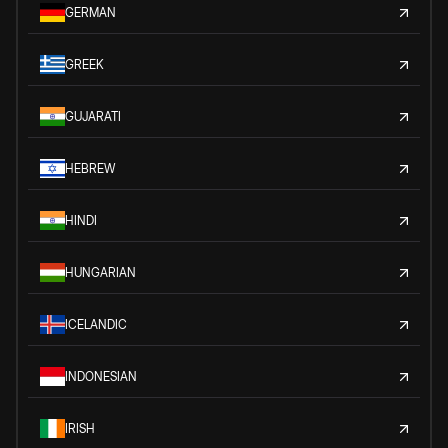
GERMAN
GREEK
GUJARATI
HEBREW
HINDI
HUNGARIAN
ICELANDIC
INDONESIAN
IRISH