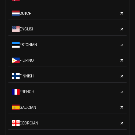
DUTCH
ENGLISH
ESTONIAN
FILIPINO
FINNISH
FRENCH
GALICIAN
GEORGIAN