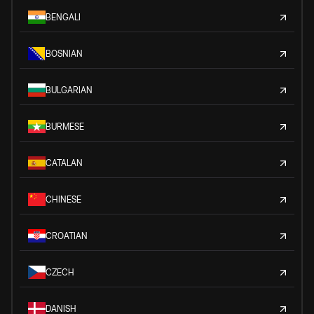
BENGALI
BOSNIAN
BULGARIAN
BURMESE
CATALAN
CHINESE
CROATIAN
CZECH
DANISH