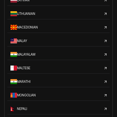
LATVIAN
LITHUANIAN
MACEDONIAN
MALAY
MALAYALAM
MALTESE
MARATHI
MONGOLIAN
NEPALI