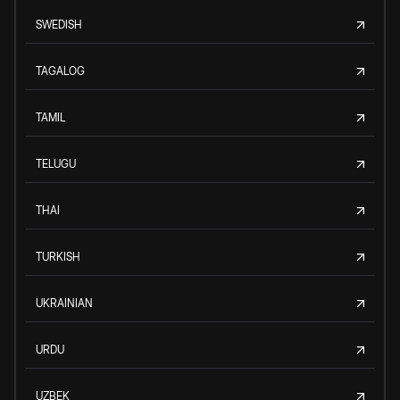
SWEDISH
TAGALOG
TAMIL
TELUGU
THAI
TURKISH
UKRAINIAN
URDU
UZBEK