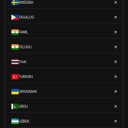
SWEDISH
TAGALOG
TAMIL
TELUGU
THAI
TURKISH
UKRAINIAN
URDU
UZBEK