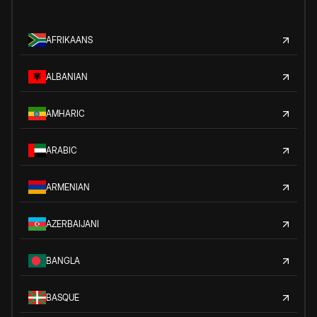
AFRIKAANS
ALBANIAN
AMHARIC
ARABIC
ARMENIAN
AZERBAIJANI
BANGLA
BASQUE