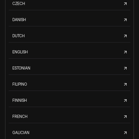
CZECH
DANISH
DUTCH
ENGLISH
ESTONIAN
FILIPINO
FINNISH
FRENCH
GALICIAN