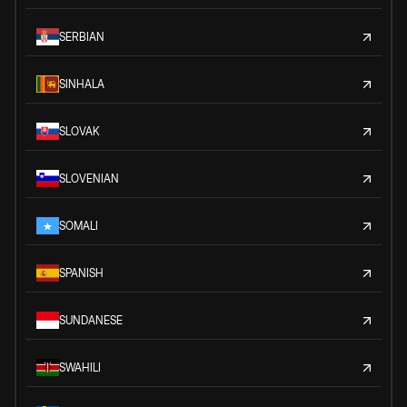
SERBIAN
SINHALA
SLOVAK
SLOVENIAN
SOMALI
SPANISH
SUNDANESE
SWAHILI