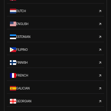
DUTCH
ENGLISH
ESTONIAN
FILIPINO
FINNISH
FRENCH
GALICIAN
GEORGIAN