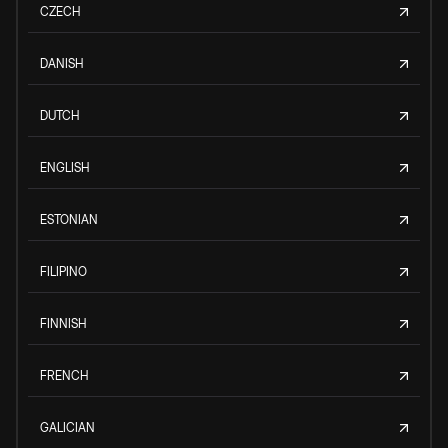
CZECH
DANISH
DUTCH
ENGLISH
ESTONIAN
FILIPINO
FINNISH
FRENCH
GALICIAN