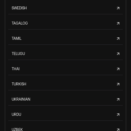
SWEDISH
TAGALOG
TAMIL
TELUGU
THAI
TURKISH
UKRAINIAN
URDU
UZBEK