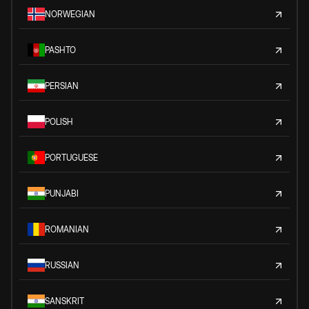
NORWEGIAN
PASHTO
PERSIAN
POLISH
PORTUGUESE
PUNJABI
ROMANIAN
RUSSIAN
SANSKRIT