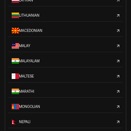
LATVIAN
LITHUANIAN
MACEDONIAN
MALAY
MALAYALAM
MALTESE
MARATHI
MONGOLIAN
NEPALI