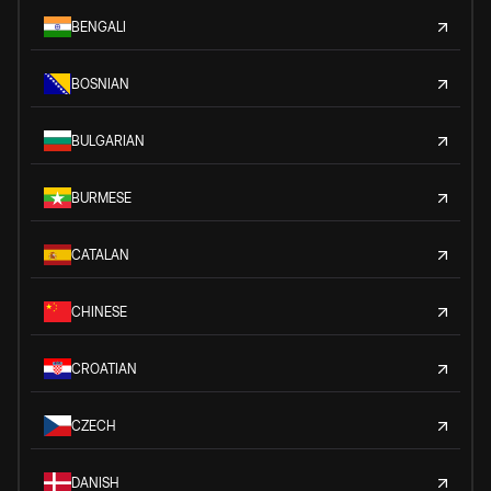
BENGALI
BOSNIAN
BULGARIAN
BURMESE
CATALAN
CHINESE
CROATIAN
CZECH
DANISH