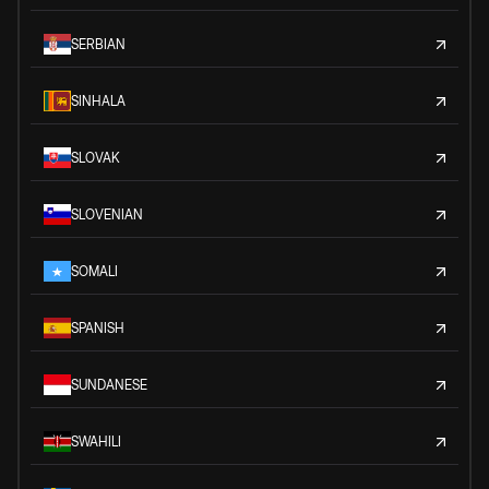
SERBIAN
SINHALA
SLOVAK
SLOVENIAN
SOMALI
SPANISH
SUNDANESE
SWAHILI