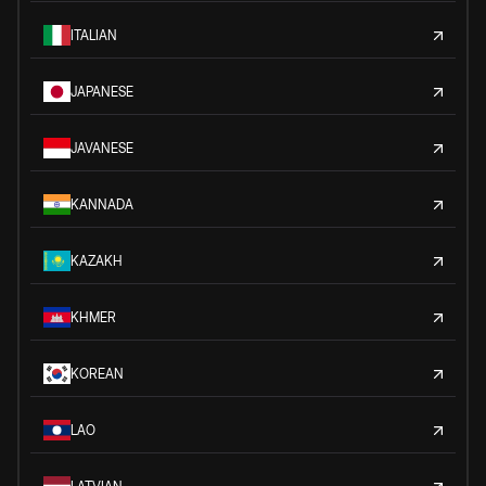
ITALIAN
JAPANESE
JAVANESE
KANNADA
KAZAKH
KHMER
KOREAN
LAO