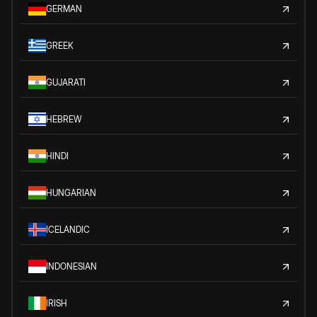
GERMAN
GREEK
GUJARATI
HEBREW
HINDI
HUNGARIAN
ICELANDIC
INDONESIAN
IRISH