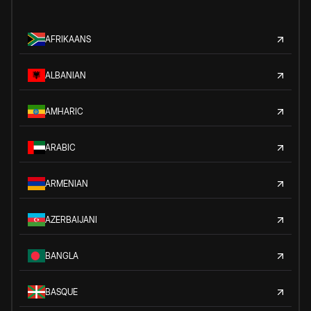
AFRIKAANS
ALBANIAN
AMHARIC
ARABIC
ARMENIAN
AZERBAIJANI
BANGLA
BASQUE