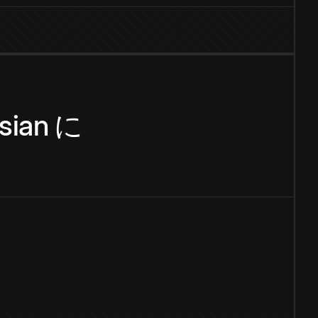
sian
に