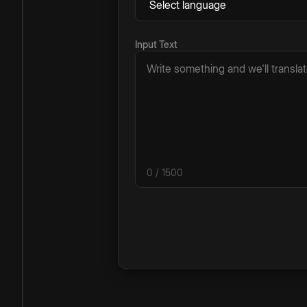
Input Text
0
/ 1500