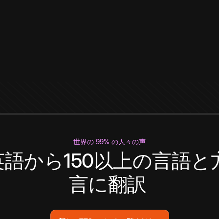
世界の 99% の人々の声
英語から150以上の言語と
言に翻訳