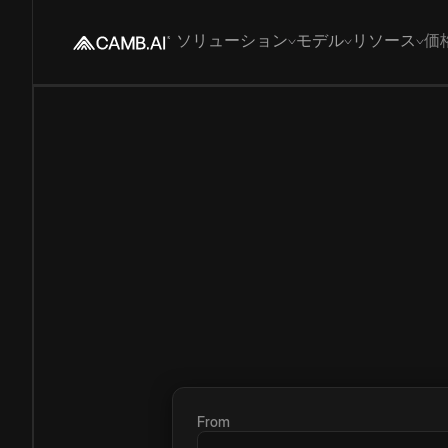
ソリューション
モデル
リソース
価
From