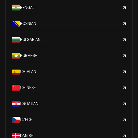
BENGALI
BOSNIAN
BULGARIAN
BURMESE
CATALAN
CHINESE
CROATIAN
CZECH
DANISH