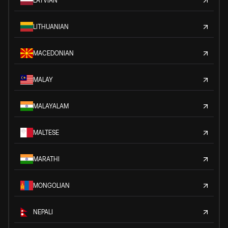
LATVIAN
LITHUANIAN
MACEDONIAN
MALAY
MALAYALAM
MALTESE
MARATHI
MONGOLIAN
NEPALI