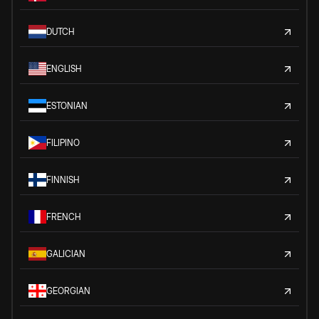
DUTCH
ENGLISH
ESTONIAN
FILIPINO
FINNISH
FRENCH
GALICIAN
GEORGIAN