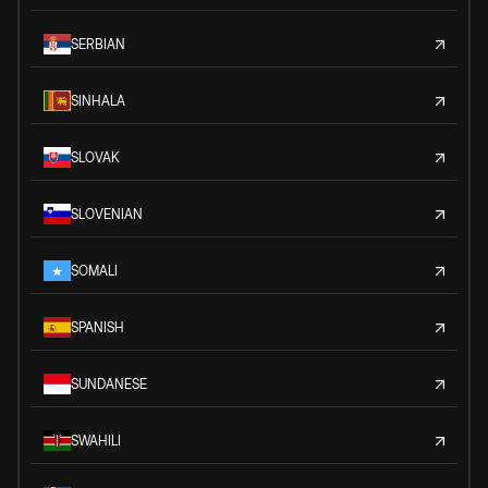
SERBIAN
SINHALA
SLOVAK
SLOVENIAN
SOMALI
SPANISH
SUNDANESE
SWAHILI