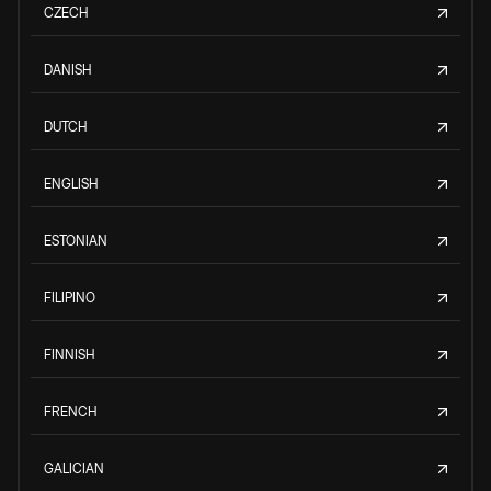
CZECH
DANISH
DUTCH
ENGLISH
ESTONIAN
FILIPINO
FINNISH
FRENCH
GALICIAN