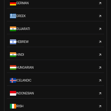
GERMAN
GREEK
GUJARATI
HEBREW
HINDI
HUNGARIAN
ICELANDIC
INDONESIAN
IRISH