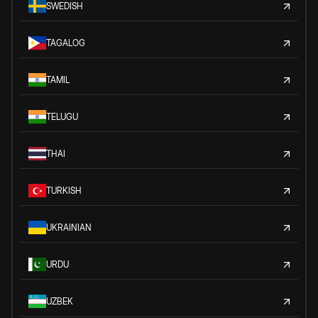
SWEDISH
TAGALOG
TAMIL
TELUGU
THAI
TURKISH
UKRAINIAN
URDU
UZBEK