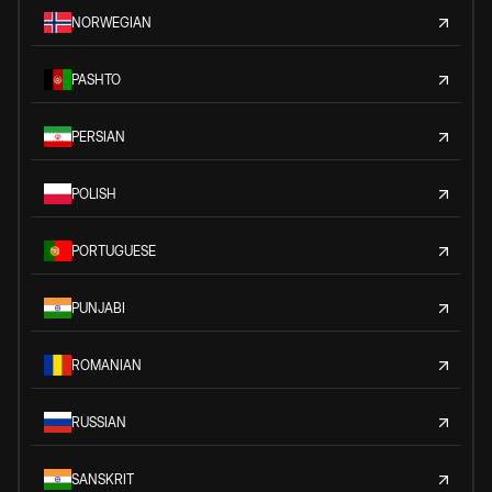
NORWEGIAN
PASHTO
PERSIAN
POLISH
PORTUGUESE
PUNJABI
ROMANIAN
RUSSIAN
SANSKRIT