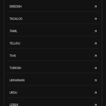
SWEDISH
TAGALOG
TAMIL
TELUGU
THAI
TURKISH
UKRAINIAN
URDU
UZBEK