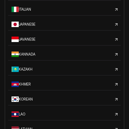
ITALIAN
JAPANESE
JAVANESE
KANNADA
KAZAKH
KHMER
KOREAN
LAO