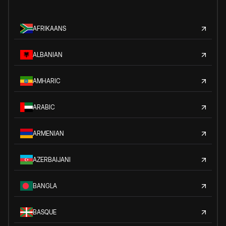
AFRIKAANS
ALBANIAN
AMHARIC
ARABIC
ARMENIAN
AZERBAIJANI
BANGLA
BASQUE