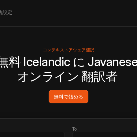
格設定
コンテキストアウェア翻訳
無料
Icelandic
に
Javanes
オンライン
翻訳者
無料で始める
To