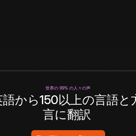
世界の 99% の人々の声
英語から150以上の言語と
言に翻訳