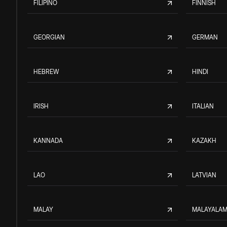
FILIPINO
FINNISH
GEORGIAN
GERMAN
HEBREW
HINDI
IRISH
ITALIAN
KANNADA
KAZAKH
LAO
LATVIAN
MALAY
MALAYALA