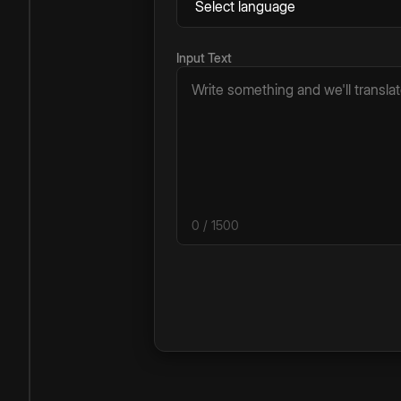
Input Text
0
/ 1500