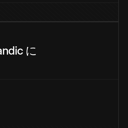
andic
に