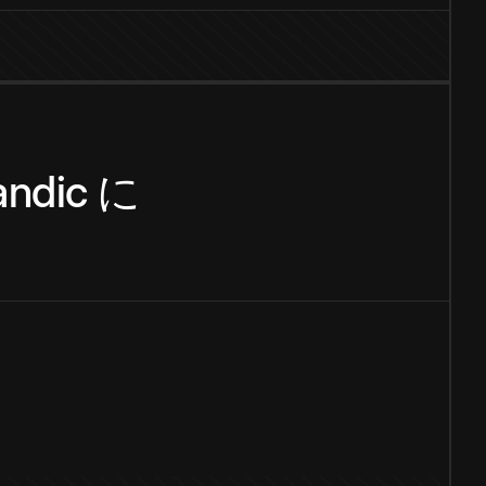
andic
に