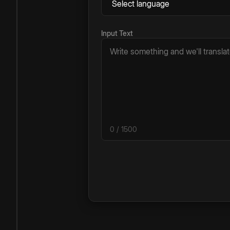
Input Text
0
/ 1500