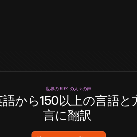
世界の 99% の人々の声
英語から150以上の言語と
言に翻訳