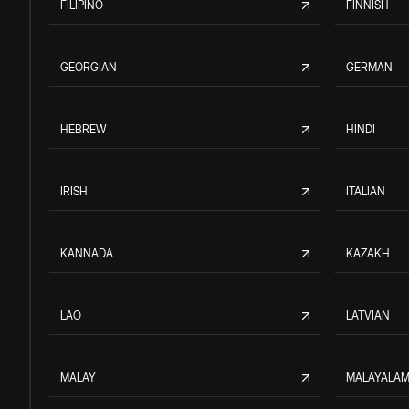
FILIPINO
FINNISH
GEORGIAN
GERMAN
HEBREW
HINDI
IRISH
ITALIAN
KANNADA
KAZAKH
LAO
LATVIAN
MALAY
MALAYALA