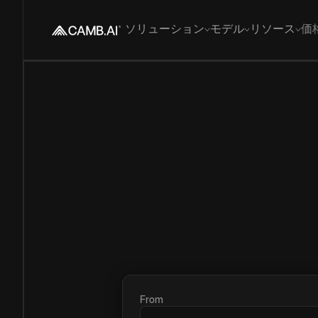
ソリューション
モデル
リソース
価
From