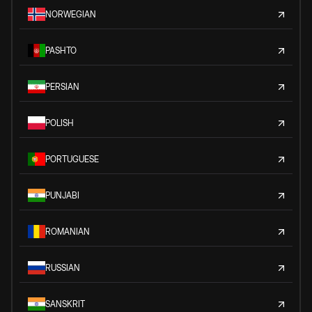
NORWEGIAN
PASHTO
PERSIAN
POLISH
PORTUGUESE
PUNJABI
ROMANIAN
RUSSIAN
SANSKRIT