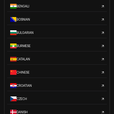
BENGALI
BOSNIAN
BULGARIAN
BURMESE
CATALAN
CHINESE
CROATIAN
CZECH
DANISH