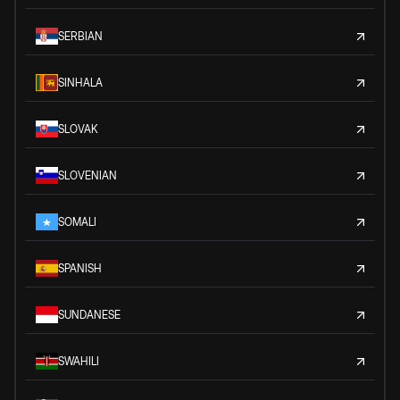
SERBIAN
SINHALA
SLOVAK
SLOVENIAN
SOMALI
SPANISH
SUNDANESE
SWAHILI