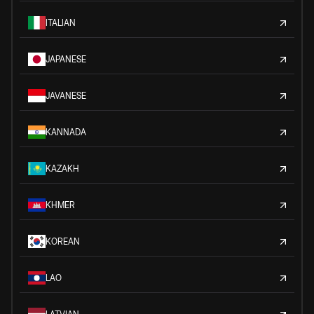
ITALIAN
JAPANESE
JAVANESE
KANNADA
KAZAKH
KHMER
KOREAN
LAO