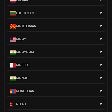
LATVIAN
LITHUANIAN
MACEDONIAN
MALAY
MALAYALAM
MALTESE
MARATHI
MONGOLIAN
NEPALI