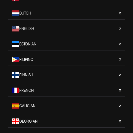
DUTCH
ENGLISH
ESTONIAN
FILIPINO
FINNISH
FRENCH
GALICIAN
GEORGIAN