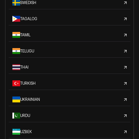
SWEDISH
TAGALOG
TAMIL
TELUGU
THAI
TURKISH
UKRAINIAN
URDU
UZBEK