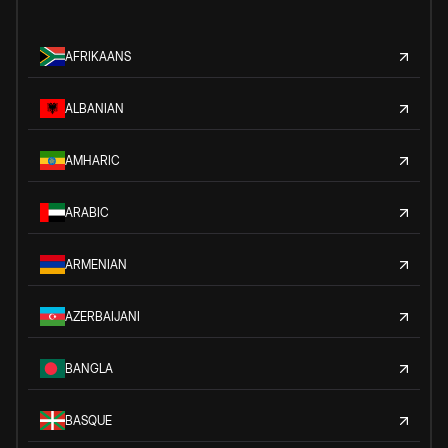
AFRIKAANS
ALBANIAN
AMHARIC
ARABIC
ARMENIAN
AZERBAIJANI
BANGLA
BASQUE