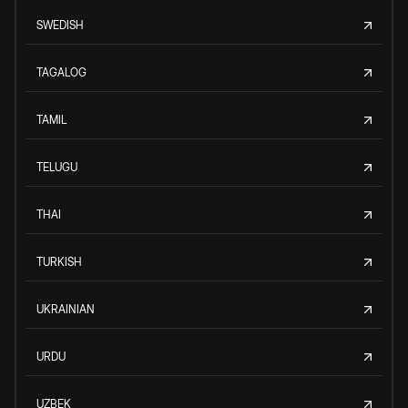
SWEDISH
TAGALOG
TAMIL
TELUGU
THAI
TURKISH
UKRAINIAN
URDU
UZBEK