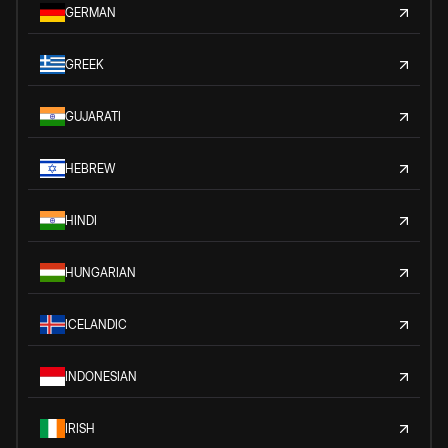
GERMAN
GREEK
GUJARATI
HEBREW
HINDI
HUNGARIAN
ICELANDIC
INDONESIAN
IRISH