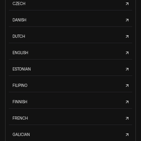
CZECH
DANISH
DUTCH
ENGLISH
ESTONIAN
FILIPINO
FINNISH
FRENCH
GALICIAN