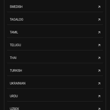
SWEDISH
TAGALOG
TAMIL
TELUGU
THAI
TURKISH
UKRAINIAN
URDU
UZBEK