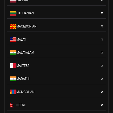
LATVIAN
LITHUANIAN
MACEDONIAN
MALAY
MALAYALAM
MALTESE
MARATHI
MONGOLIAN
NEPALI