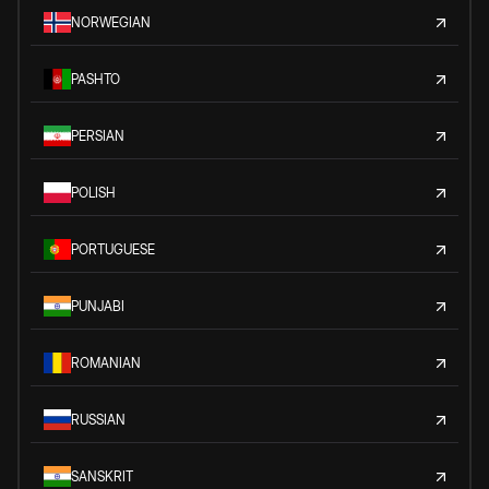
NORWEGIAN
PASHTO
PERSIAN
POLISH
PORTUGUESE
PUNJABI
ROMANIAN
RUSSIAN
SANSKRIT