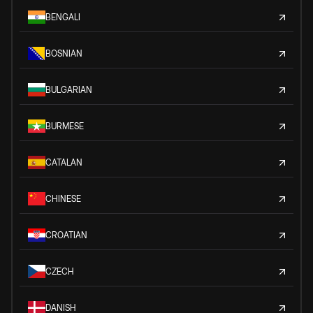
BENGALI
BOSNIAN
BULGARIAN
BURMESE
CATALAN
CHINESE
CROATIAN
CZECH
DANISH