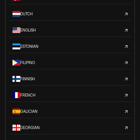
DUTCH
ENGLISH
ESTONIAN
FILIPINO
FINNISH
FRENCH
GALICIAN
GEORGIAN