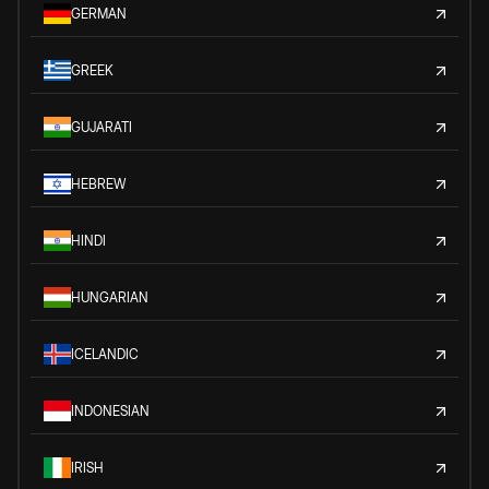
GERMAN
GREEK
GUJARATI
HEBREW
HINDI
HUNGARIAN
ICELANDIC
INDONESIAN
IRISH