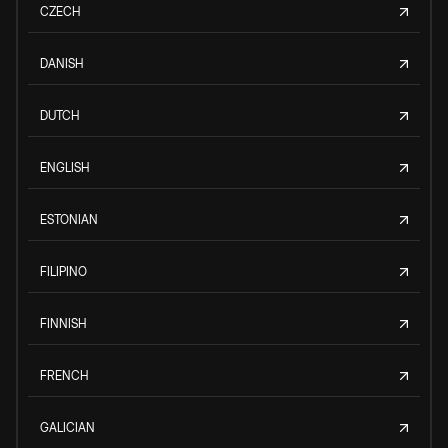
CZECH
DANISH
DUTCH
ENGLISH
ESTONIAN
FILIPINO
FINNISH
FRENCH
GALICIAN