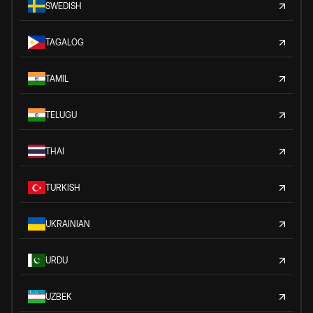
SWEDISH
TAGALOG
TAMIL
TELUGU
THAI
TURKISH
UKRAINIAN
URDU
UZBEK