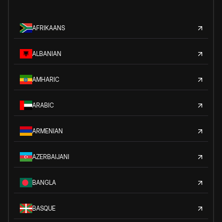
AFRIKAANS
ALBANIAN
AMHARIC
ARABIC
ARMENIAN
AZERBAIJANI
BANGLA
BASQUE