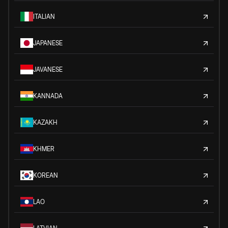
ITALIAN
JAPANESE
JAVANESE
KANNADA
KAZAKH
KHMER
KOREAN
LAO