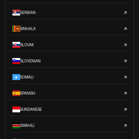
SERBIAN
SINHALA
SLOVAK
SLOVENIAN
SOMALI
SPANISH
SUNDANESE
SWAHILI