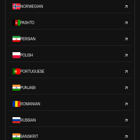
NORWEGIAN
PASHTO
PERSIAN
POLISH
PORTUGUESE
PUNJABI
ROMANIAN
RUSSIAN
SANSKRIT