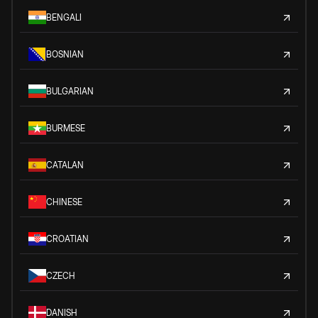
BENGALI
BOSNIAN
BULGARIAN
BURMESE
CATALAN
CHINESE
CROATIAN
CZECH
DANISH