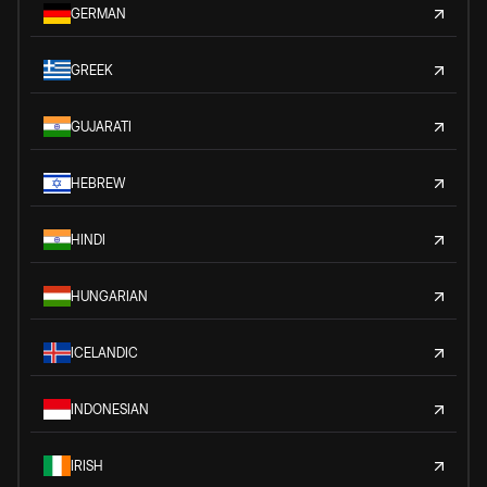
GERMAN
GREEK
GUJARATI
HEBREW
HINDI
HUNGARIAN
ICELANDIC
INDONESIAN
IRISH