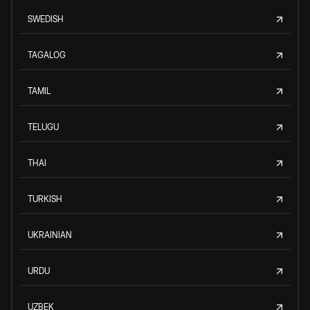
SWEDISH
TAGALOG
TAMIL
TELUGU
THAI
TURKISH
UKRAINIAN
URDU
UZBEK