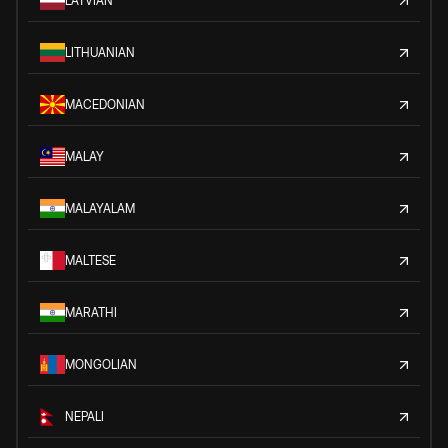
LATVIAN
LITHUANIAN
MACEDONIAN
MALAY
MALAYALAM
MALTESE
MARATHI
MONGOLIAN
NEPALI