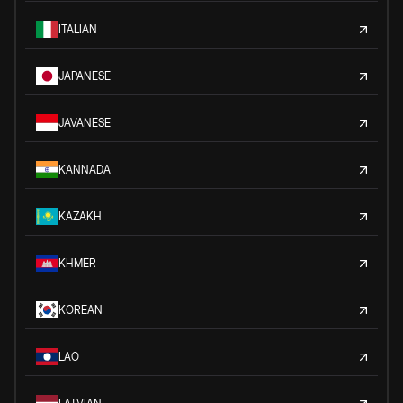
ITALIAN
JAPANESE
JAVANESE
KANNADA
KAZAKH
KHMER
KOREAN
LAO