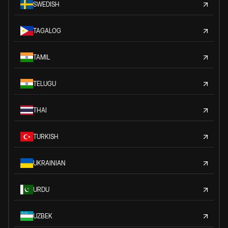
SWEDISH
TAGALOG
TAMIL
TELUGU
THAI
TURKISH
UKRAINIAN
URDU
UZBEK