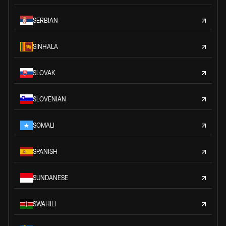
SERBIAN
SINHALA
SLOVAK
SLOVENIAN
SOMALI
SPANISH
SUNDANESE
SWAHILI