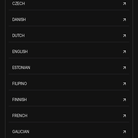
CZECH
DANISH
DUTCH
ENGLISH
ESTONIAN
FILIPINO
FINNISH
FRENCH
GALICIAN