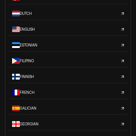
DUTCH
ENGLISH
ESTONIAN
FILIPINO
FINNISH
FRENCH
GALICIAN
GEORGIAN