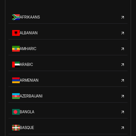
AFRIKAANS
ALBANIAN
AMHARIC
ARABIC
ARMENIAN
AZERBAIJANI
BANGLA
BASQUE