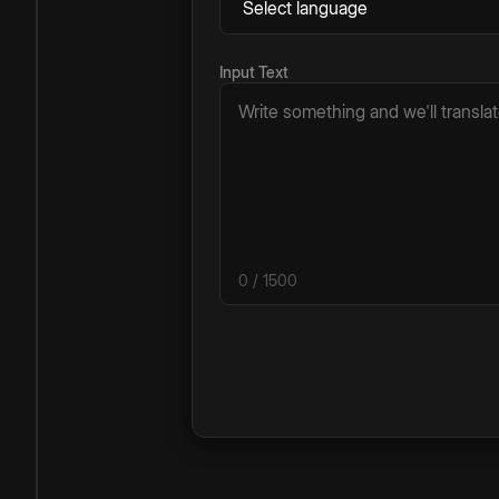
Input Text
0
/ 1500