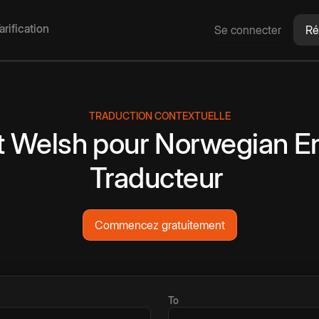
arification
Se connecter
Ré
TRADUCTION CONTEXTUELLE
t
Welsh
pour
Norwegian
En
Traducteur
Commencez gratuitement
To