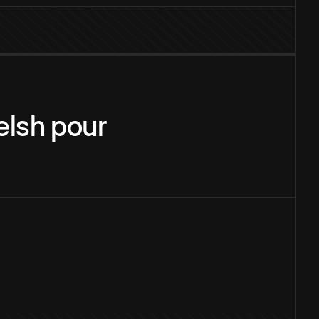
lsh
pour