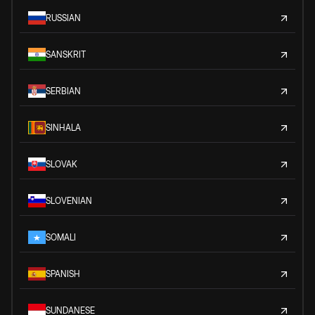
RUSSIAN
SANSKRIT
SERBIAN
SINHALA
SLOVAK
SLOVENIAN
SOMALI
SPANISH
SUNDANESE