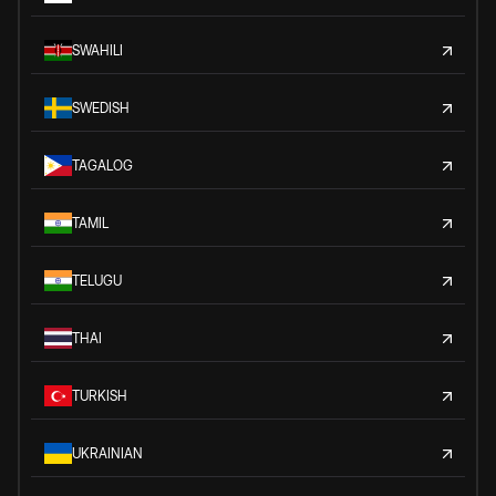
SWAHILI
SWEDISH
TAGALOG
TAMIL
TELUGU
THAI
TURKISH
UKRAINIAN