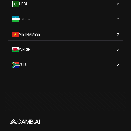
URDU
UZBEK
VIETNAMESE
WELSH
ZULU