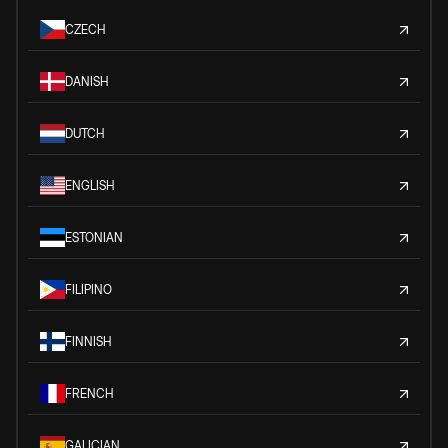
CZECH
DANISH
DUTCH
ENGLISH
ESTONIAN
FILIPINO
FINNISH
FRENCH
GALICIAN