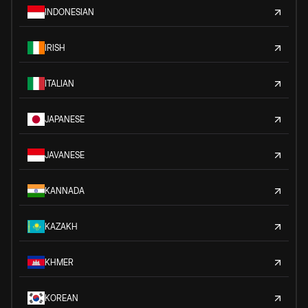
INDONESIAN
IRISH
ITALIAN
JAPANESE
JAVANESE
KANNADA
KAZAKH
KHMER
KOREAN