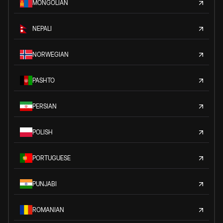
MONGOLIAN
NEPALI
NORWEGIAN
PASHTO
PERSIAN
POLISH
PORTUGUESE
PUNJABI
ROMANIAN