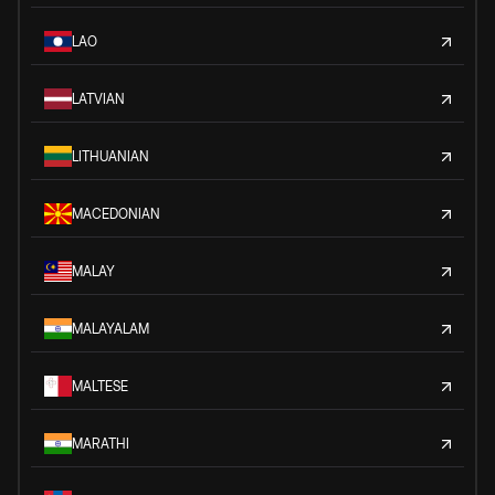
LAO
LATVIAN
LITHUANIAN
MACEDONIAN
MALAY
MALAYALAM
MALTESE
MARATHI