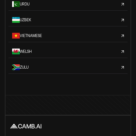
URDU
UZBEK
VIETNAMESE
WELSH
ZULU