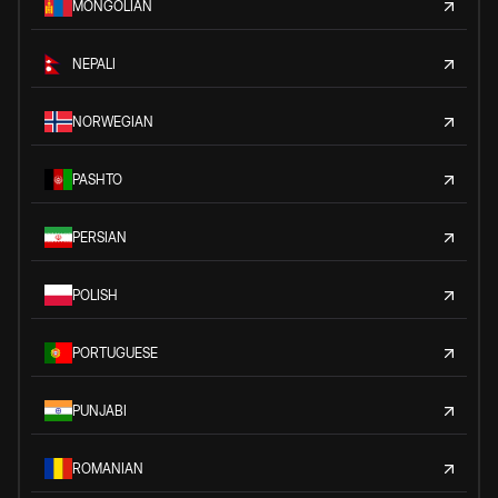
MONGOLIAN
NEPALI
NORWEGIAN
PASHTO
PERSIAN
POLISH
PORTUGUESE
PUNJABI
ROMANIAN