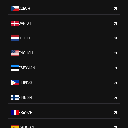
CZECH
DANISH
DUTCH
ENGLISH
ESTONIAN
FILIPINO
FINNISH
FRENCH
GALICIAN