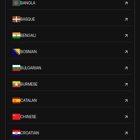
BANGLA
BASQUE
BENGALI
BOSNIAN
BULGARIAN
BURMESE
CATALAN
CHINESE
CROATIAN