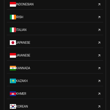
INDONESIAN
IRISH
ITALIAN
JAPANESE
JAVANESE
KANNADA
KAZAKH
KHMER
KOREAN