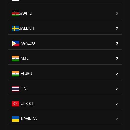
SWAHILI
SWEDISH
TAGALOG
TAMIL
TELUGU
THAI
TURKISH
UKRAINIAN