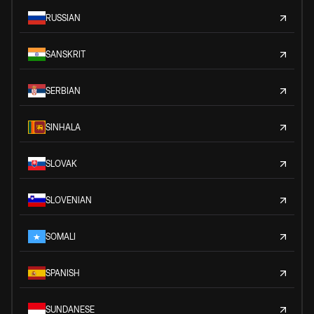
RUSSIAN
SANSKRIT
SERBIAN
SINHALA
SLOVAK
SLOVENIAN
SOMALI
SPANISH
SUNDANESE