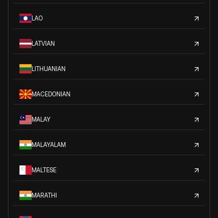
LAO
LATVIAN
LITHUANIAN
MACEDONIAN
MALAY
MALAYALAM
MALTESE
MARATHI