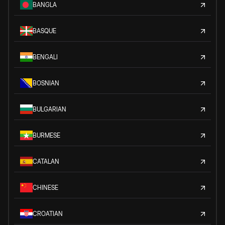
BANGLA
BASQUE
BENGALI
BOSNIAN
BULGARIAN
BURMESE
CATALAN
CHINESE
CROATIAN