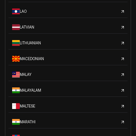
LAO
LATVIAN
LITHUANIAN
MACEDONIAN
MALAY
MALAYALAM
MALTESE
MARATHI