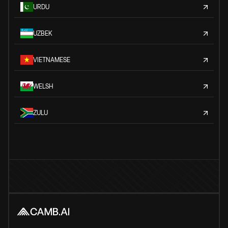
URDU
UZBEK
VIETNAMESE
WELSH
ZULU