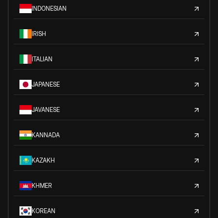
INDONESIAN
IRISH
ITALIAN
JAPANESE
JAVANESE
KANNADA
KAZAKH
KHMER
KOREAN