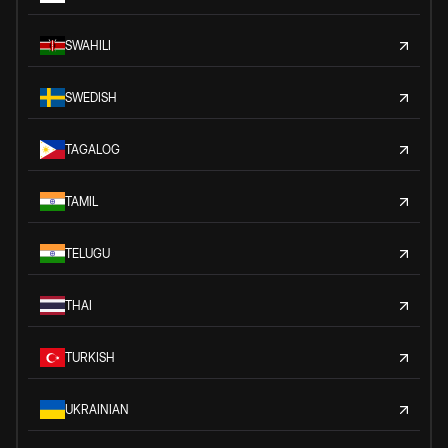
SWAHILI
SWEDISH
TAGALOG
TAMIL
TELUGU
THAI
TURKISH
UKRAINIAN