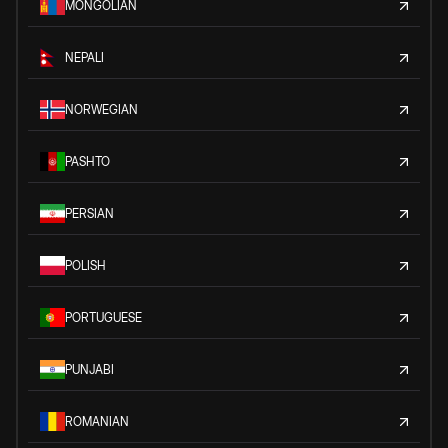
MONGOLIAN
NEPALI
NORWEGIAN
PASHTO
PERSIAN
POLISH
PORTUGUESE
PUNJABI
ROMANIAN