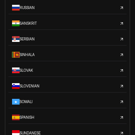
RUSSIAN
SANSKRIT
SERBIAN
SINHALA
SLOVAK
SLOVENIAN
SOMALI
SPANISH
SUNDANESE