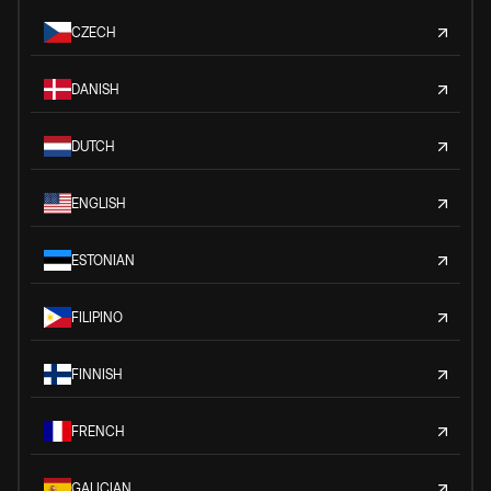
CZECH
DANISH
DUTCH
ENGLISH
ESTONIAN
FILIPINO
FINNISH
FRENCH
GALICIAN