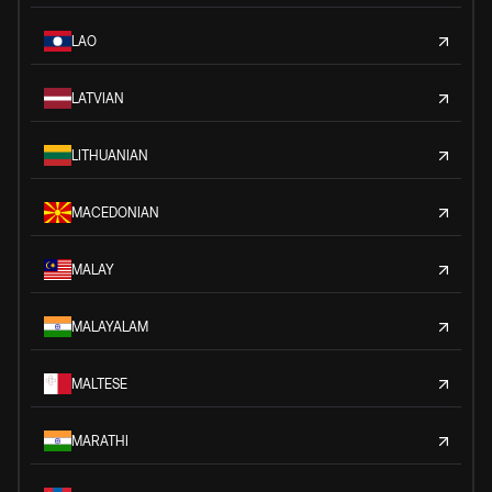
LAO
LATVIAN
LITHUANIAN
MACEDONIAN
MALAY
MALAYALAM
MALTESE
MARATHI