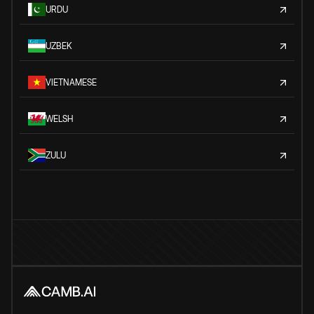
URDU
UZBEK
VIETNAMESE
WELSH
ZULU