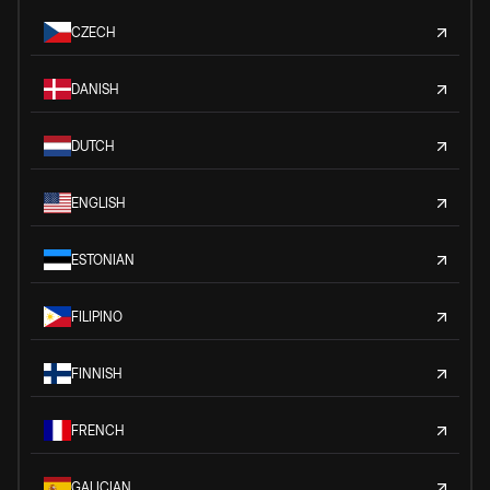
CZECH
DANISH
DUTCH
ENGLISH
ESTONIAN
FILIPINO
FINNISH
FRENCH
GALICIAN