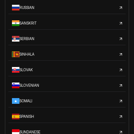
RUSSIAN
SANSKRIT
SERBIAN
SINHALA
SLOVAK
SLOVENIAN
SOMALI
SPANISH
SUNDANESE