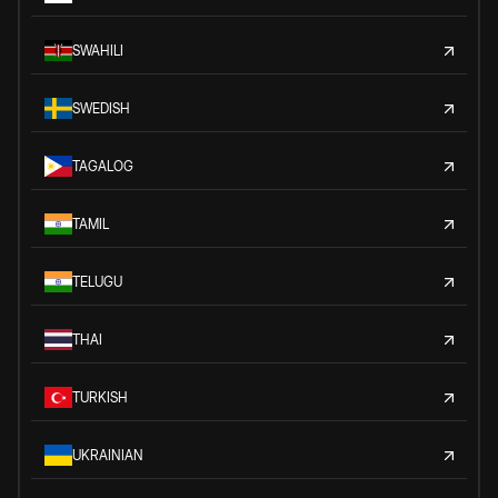
SWAHILI
SWEDISH
TAGALOG
TAMIL
TELUGU
THAI
TURKISH
UKRAINIAN