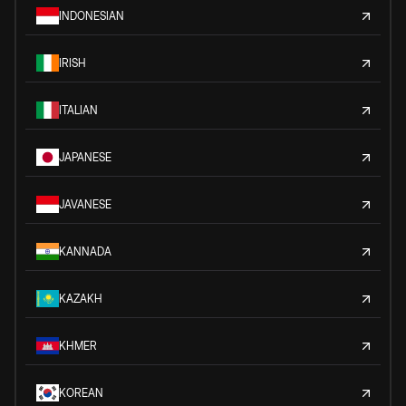
INDONESIAN
IRISH
ITALIAN
JAPANESE
JAVANESE
KANNADA
KAZAKH
KHMER
KOREAN