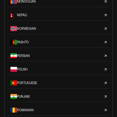
MONGOLIAN
NEPALI
NORWEGIAN
PASHTO
PERSIAN
POLISH
PORTUGUESE
PUNJABI
ROMANIAN