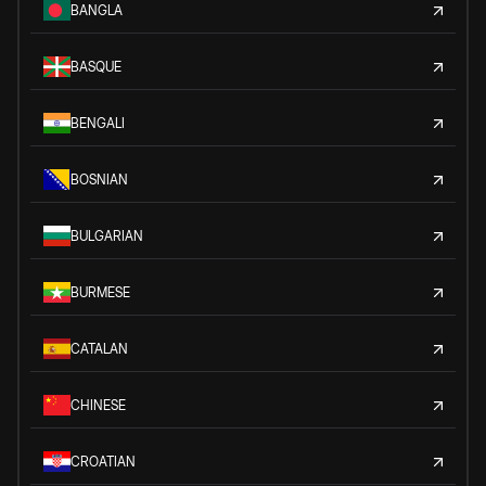
BANGLA
BASQUE
BENGALI
BOSNIAN
BULGARIAN
BURMESE
CATALAN
CHINESE
CROATIAN