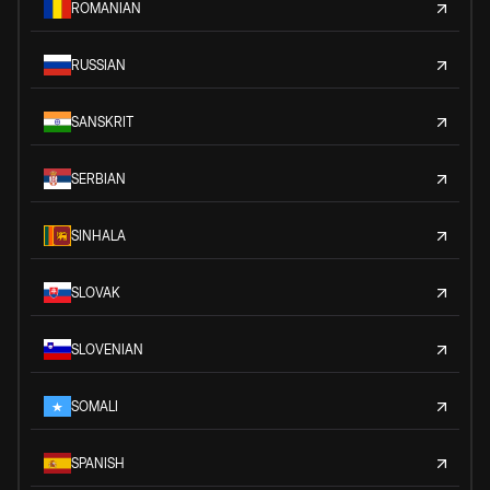
ROMANIAN
RUSSIAN
SANSKRIT
SERBIAN
SINHALA
SLOVAK
SLOVENIAN
SOMALI
SPANISH