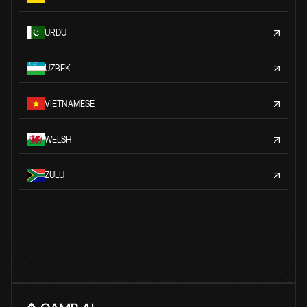
URDU
UZBEK
VIETNAMESE
WELSH
ZULU