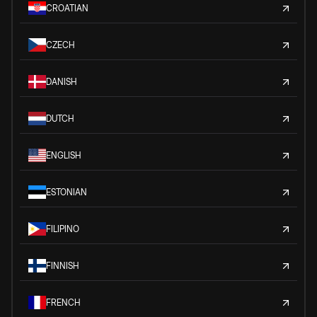
CROATIAN
CZECH
DANISH
DUTCH
ENGLISH
ESTONIAN
FILIPINO
FINNISH
FRENCH