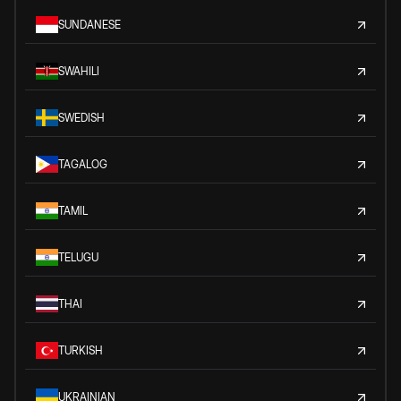
SUNDANESE
SWAHILI
SWEDISH
TAGALOG
TAMIL
TELUGU
THAI
TURKISH
UKRAINIAN