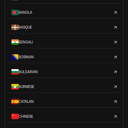
BANGLA
BASQUE
BENGALI
BOSNIAN
BULGARIAN
BURMESE
CATALAN
CHINESE