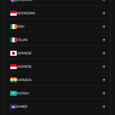
INDONESIAN
IRISH
ITALIAN
JAPANESE
JAVANESE
KANNADA
KAZAKH
KHMER