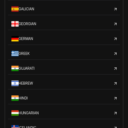
GALICIAN
GEORGIAN
GERMAN
GREEK
GUJARATI
HEBREW
HINDI
HUNGARIAN
ICELANDIC