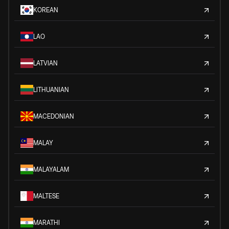
KOREAN
LAO
LATVIAN
LITHUANIAN
MACEDONIAN
MALAY
MALAYALAM
MALTESE
MARATHI