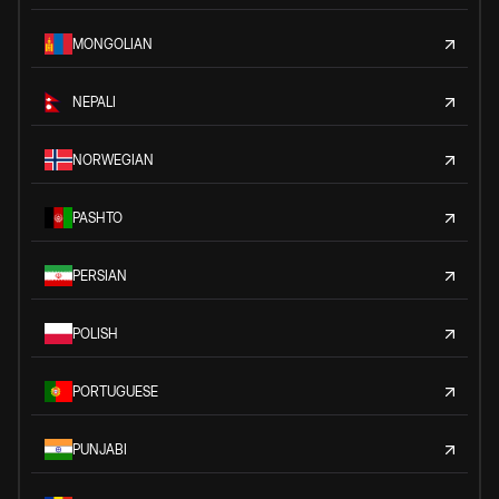
MONGOLIAN
NEPALI
NORWEGIAN
PASHTO
PERSIAN
POLISH
PORTUGUESE
PUNJABI