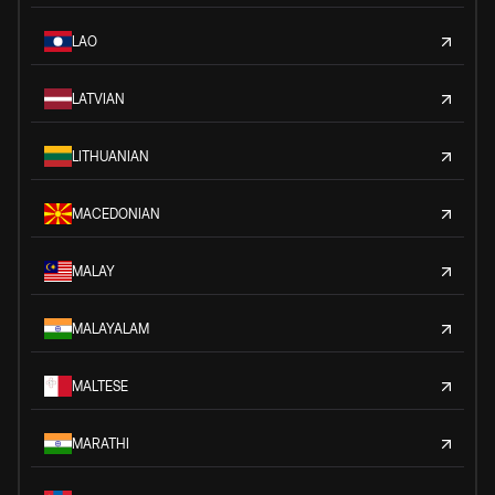
LAO
LATVIAN
LITHUANIAN
MACEDONIAN
MALAY
MALAYALAM
MALTESE
MARATHI