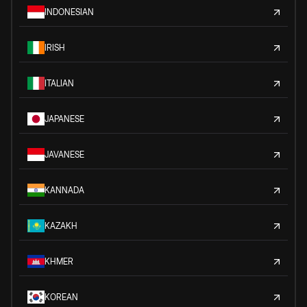
INDONESIAN
IRISH
ITALIAN
JAPANESE
JAVANESE
KANNADA
KAZAKH
KHMER
KOREAN