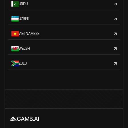
URDU
UZBEK
VIETNAMESE
WELSH
ZULU