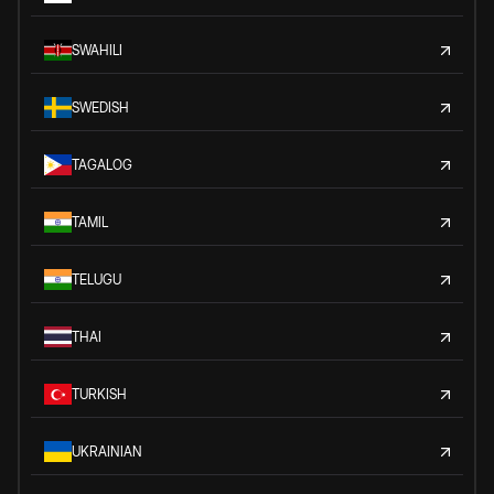
SWAHILI
SWEDISH
TAGALOG
TAMIL
TELUGU
THAI
TURKISH
UKRAINIAN