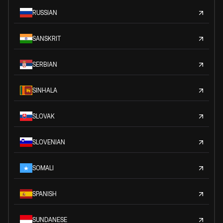
RUSSIAN
SANSKRIT
SERBIAN
SINHALA
SLOVAK
SLOVENIAN
SOMALI
SPANISH
SUNDANESE