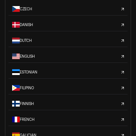
CZECH
DANISH
DUTCH
ENGLISH
ESTONIAN
FILIPINO
FINNISH
FRENCH
GALICIAN