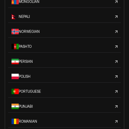
MONGOLIAN
NEPALI
NORWEGIAN
PASHTO
PERSIAN
POLISH
PORTUGUESE
PUNJABI
ROMANIAN