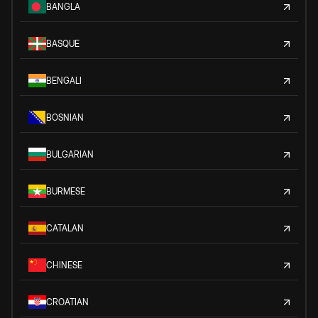
BANGLA
BASQUE
BENGALI
BOSNIAN
BULGARIAN
BURMESE
CATALAN
CHINESE
CROATIAN