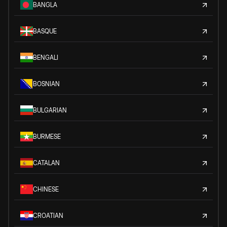
BANGLA
BASQUE
BENGALI
BOSNIAN
BULGARIAN
BURMESE
CATALAN
CHINESE
CROATIAN