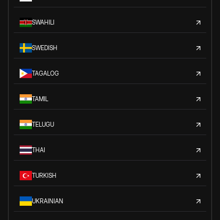
SWAHILI
SWEDISH
TAGALOG
TAMIL
TELUGU
THAI
TURKISH
UKRAINIAN