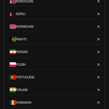
MONGOLIAN
NEPALI
NORWEGIAN
PASHTO
PERSIAN
POLISH
PORTUGUESE
PUNJABI
ROMANIAN