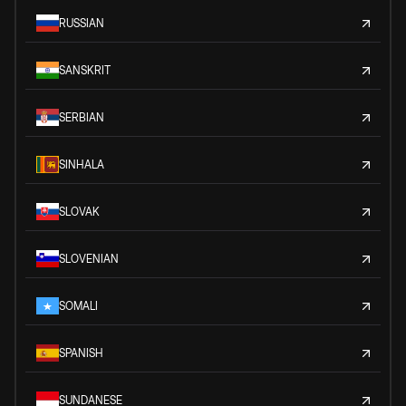
RUSSIAN
SANSKRIT
SERBIAN
SINHALA
SLOVAK
SLOVENIAN
SOMALI
SPANISH
SUNDANESE