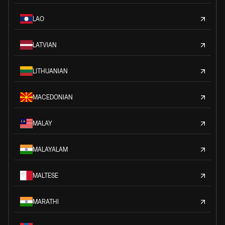
LAO
LATVIAN
LITHUANIAN
MACEDONIAN
MALAY
MALAYALAM
MALTESE
MARATHI