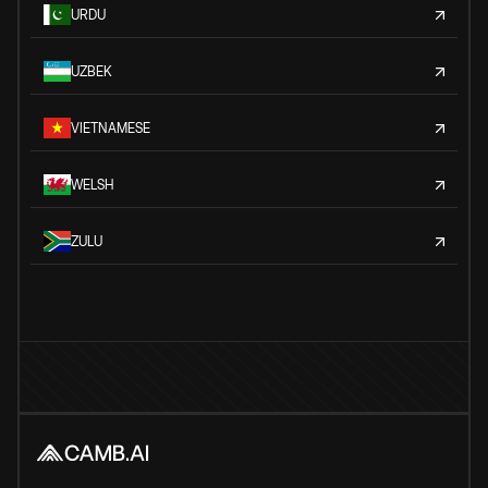
URDU
UZBEK
VIETNAMESE
WELSH
ZULU