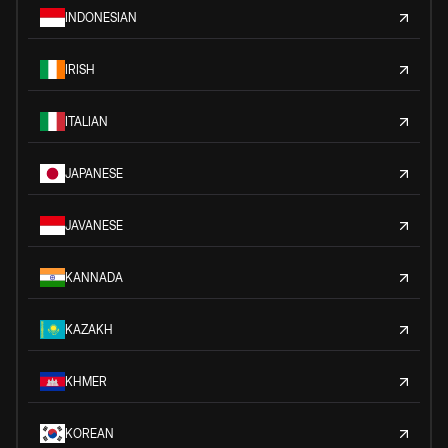
INDONESIAN
IRISH
ITALIAN
JAPANESE
JAVANESE
KANNADA
KAZAKH
KHMER
KOREAN