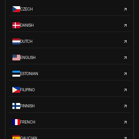
CZECH
DANISH
DUTCH
ENGLISH
ESTONIAN
FILIPINO
FINNISH
FRENCH
GALICIAN