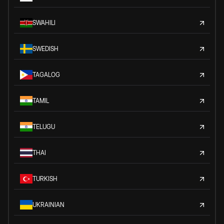
SWAHILI
SWEDISH
TAGALOG
TAMIL
TELUGU
THAI
TURKISH
UKRAINIAN