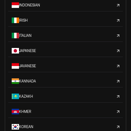
INDONESIAN
IRISH
ITALIAN
JAPANESE
JAVANESE
KANNADA
KAZAKH
KHMER
KOREAN