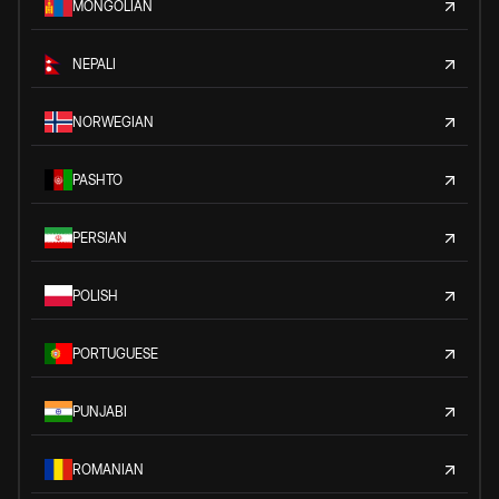
MONGOLIAN
NEPALI
NORWEGIAN
PASHTO
PERSIAN
POLISH
PORTUGUESE
PUNJABI
ROMANIAN