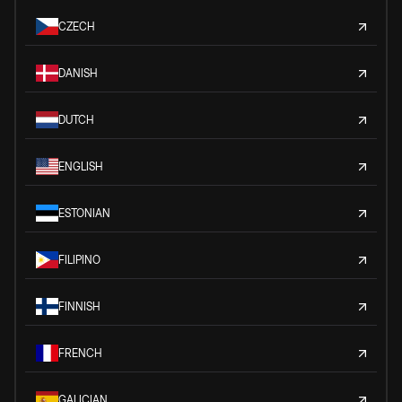
CZECH
DANISH
DUTCH
ENGLISH
ESTONIAN
FILIPINO
FINNISH
FRENCH
GALICIAN