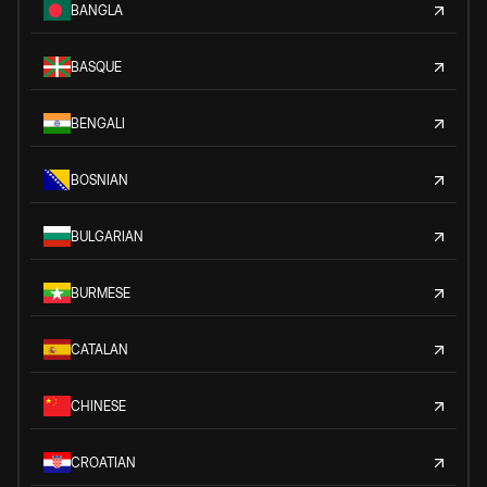
BANGLA
BASQUE
BENGALI
BOSNIAN
BULGARIAN
BURMESE
CATALAN
CHINESE
CROATIAN