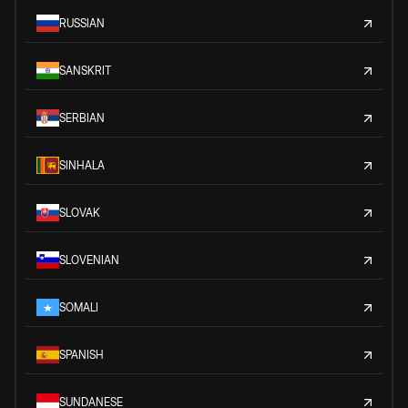
RUSSIAN
SANSKRIT
SERBIAN
SINHALA
SLOVAK
SLOVENIAN
SOMALI
SPANISH
SUNDANESE