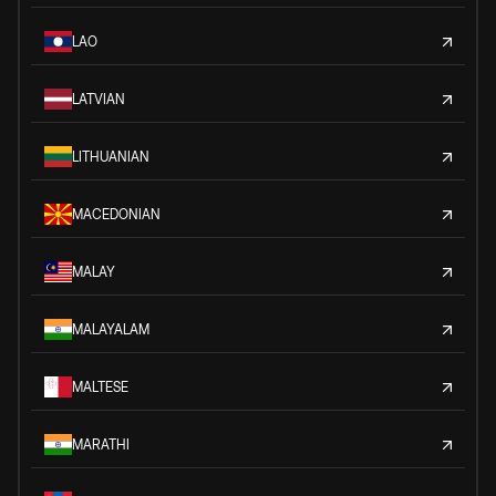
LAO
LATVIAN
LITHUANIAN
MACEDONIAN
MALAY
MALAYALAM
MALTESE
MARATHI