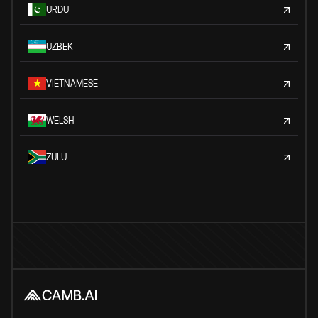
URDU
UZBEK
VIETNAMESE
WELSH
ZULU