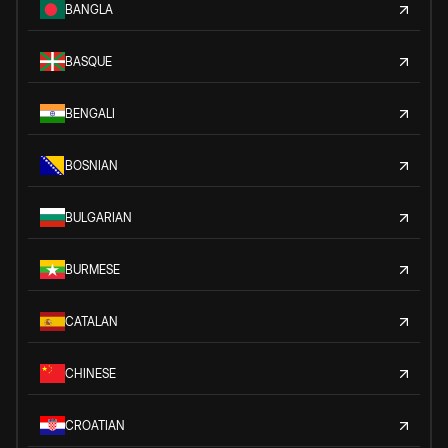
BANGLA
BASQUE
BENGALI
BOSNIAN
BULGARIAN
BURMESE
CATALAN
CHINESE
CROATIAN