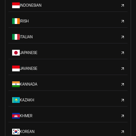
INDONESIAN
IRISH
ITALIAN
JAPANESE
JAVANESE
KANNADA
KAZAKH
KHMER
KOREAN