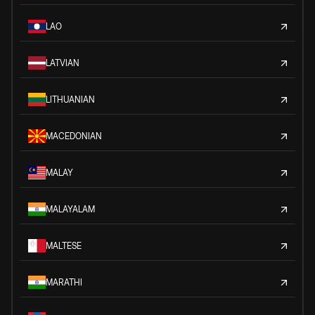
LAO
LATVIAN
LITHUANIAN
MACEDONIAN
MALAY
MALAYALAM
MALTESE
MARATHI