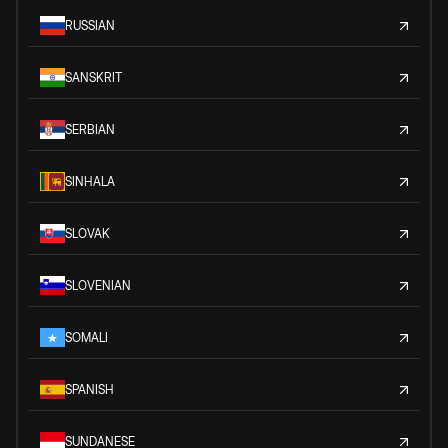
RUSSIAN
SANSKRIT
SERBIAN
SINHALA
SLOVAK
SLOVENIAN
SOMALI
SPANISH
SUNDANESE