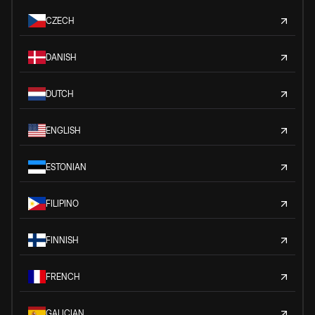
CZECH
DANISH
DUTCH
ENGLISH
ESTONIAN
FILIPINO
FINNISH
FRENCH
GALICIAN