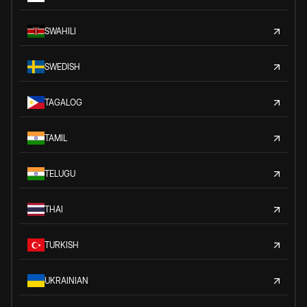
SWAHILI
SWEDISH
TAGALOG
TAMIL
TELUGU
THAI
TURKISH
UKRAINIAN