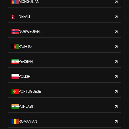
MONGOLIAN
NEPALI
NORWEGIAN
PASHTO
PERSIAN
POLISH
PORTUGUESE
PUNJABI
ROMANIAN