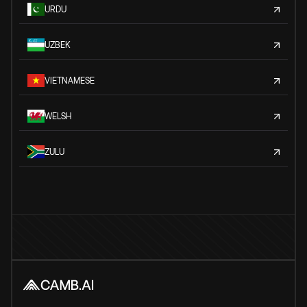
URDU
UZBEK
VIETNAMESE
WELSH
ZULU