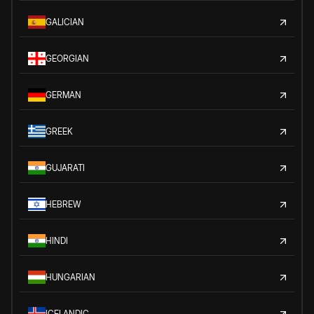
GALICIAN
GEORGIAN
GERMAN
GREEK
GUJARATI
HEBREW
HINDI
HUNGARIAN
ICELANDIC