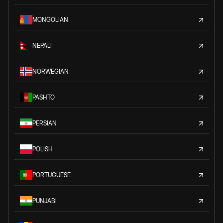
MONGOLIAN
NEPALI
NORWEGIAN
PASHTO
PERSIAN
POLISH
PORTUGUESE
PUNJABI