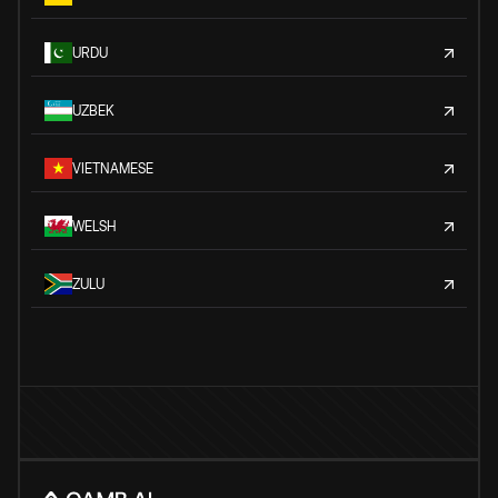
URDU
UZBEK
VIETNAMESE
WELSH
ZULU