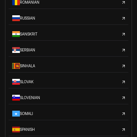
ROMANIAN
RUSSIAN
SANSKRIT
SERBIAN
SINHALA
SLOVAK
SLOVENIAN
SOMALI
SPANISH