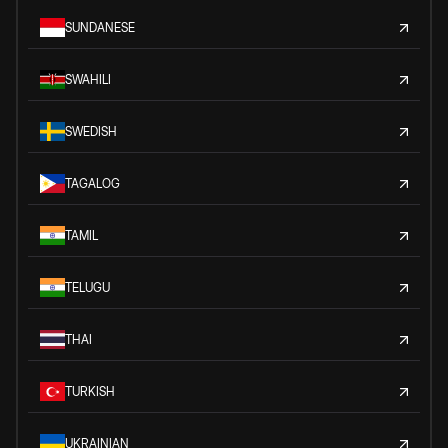
SUNDANESE
SWAHILI
SWEDISH
TAGALOG
TAMIL
TELUGU
THAI
TURKISH
UKRAINIAN