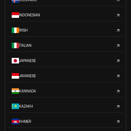
INDONESIAN
IRISH
ITALIAN
JAPANESE
JAVANESE
KANNADA
KAZAKH
KHMER