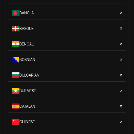
BANGLA
BASQUE
BENGALI
BOSNIAN
BULGARIAN
BURMESE
CATALAN
CHINESE