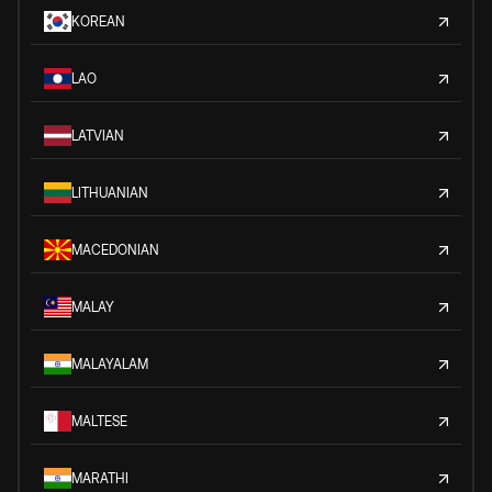
KOREAN
LAO
LATVIAN
LITHUANIAN
MACEDONIAN
MALAY
MALAYALAM
MALTESE
MARATHI