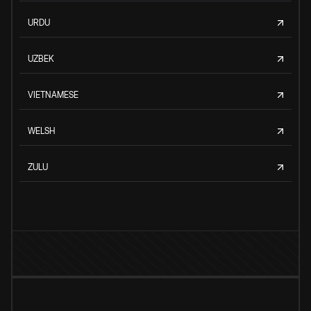
URDU
UZBEK
VIETNAMESE
WELSH
ZULU