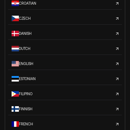
CROATIAN
CZECH
DANISH
DUTCH
ENGLISH
ESTONIAN
FILIPINO
FINNISH
FRENCH