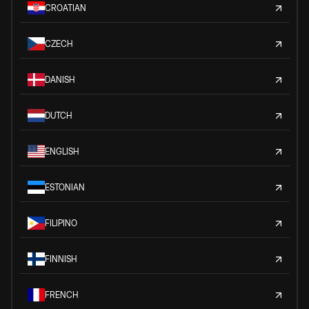
CROATIAN
CZECH
DANISH
DUTCH
ENGLISH
ESTONIAN
FILIPINO
FINNISH
FRENCH