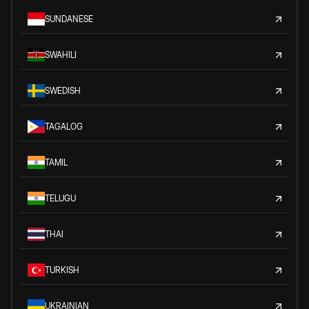
SUNDANESE
SWAHILI
SWEDISH
TAGALOG
TAMIL
TELUGU
THAI
TURKISH
UKRAINIAN