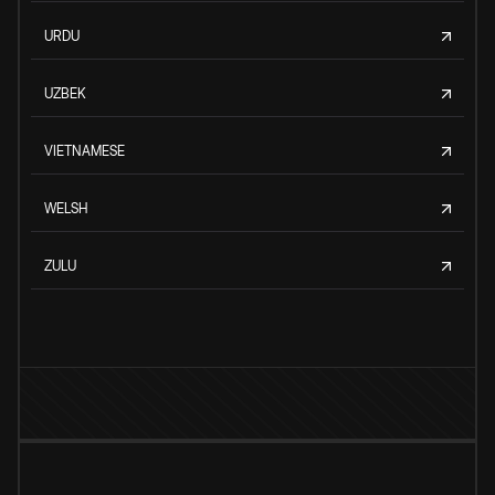
URDU
UZBEK
VIETNAMESE
WELSH
ZULU