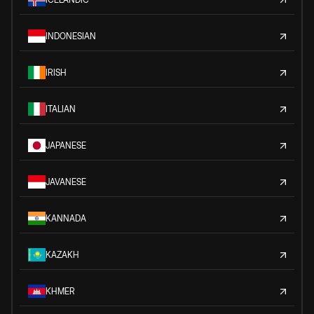
INDONESIAN
IRISH
ITALIAN
JAPANESE
JAVANESE
KANNADA
KAZAKH
KHMER