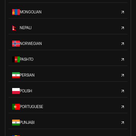
MONGOLIAN
NEPALI
NORWEGIAN
PASHTO
PERSIAN
POLISH
PORTUGUESE
PUNJABI