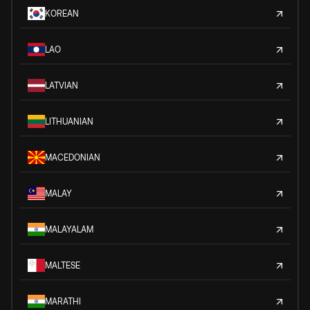
KOREAN
LAO
LATVIAN
LITHUANIAN
MACEDONIAN
MALAY
MALAYALAM
MALTESE
MARATHI