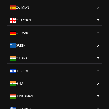
GALICIAN
GEORGIAN
GERMAN
GREEK
GUJARATI
HEBREW
HINDI
HUNGARIAN
ICELANDIC