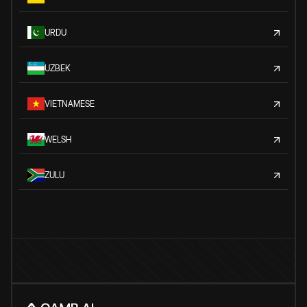
URDU
UZBEK
VIETNAMESE
WELSH
ZULU