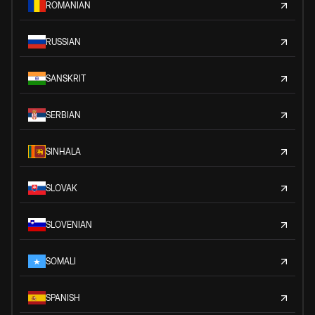
ROMANIAN
RUSSIAN
SANSKRIT
SERBIAN
SINHALA
SLOVAK
SLOVENIAN
SOMALI
SPANISH