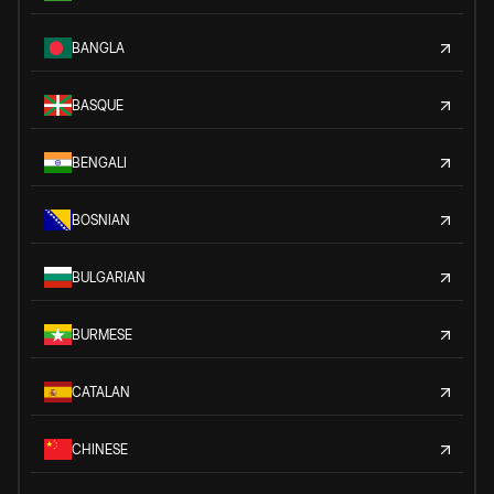
BANGLA
BASQUE
BENGALI
BOSNIAN
BULGARIAN
BURMESE
CATALAN
CHINESE