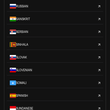
RUSSIAN
SANSKRIT
SERBIAN
SINHALA
SLOVAK
SLOVENIAN
SOMALI
SPANISH
SUNDANESE