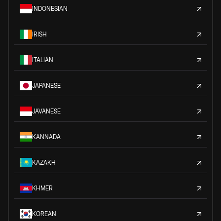
INDONESIAN
IRISH
ITALIAN
JAPANESE
JAVANESE
KANNADA
KAZAKH
KHMER
KOREAN