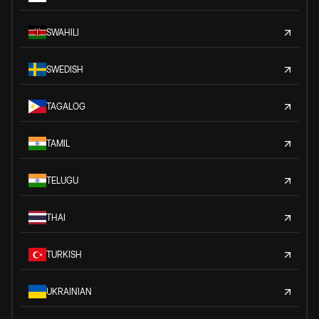
SWAHILI
SWEDISH
TAGALOG
TAMIL
TELUGU
THAI
TURKISH
UKRAINIAN