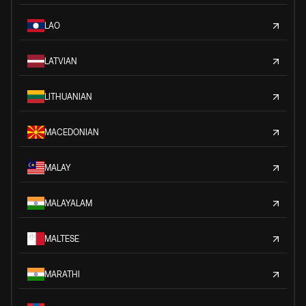
LAO
LATVIAN
LITHUANIAN
MACEDONIAN
MALAY
MALAYALAM
MALTESE
MARATHI