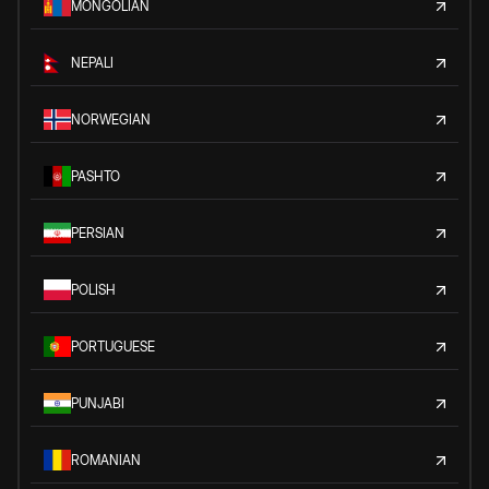
MONGOLIAN
NEPALI
NORWEGIAN
PASHTO
PERSIAN
POLISH
PORTUGUESE
PUNJABI
ROMANIAN