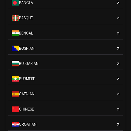
BANGLA
BASQUE
BENGALI
BOSNIAN
BULGARIAN
BURMESE
CATALAN
CHINESE
CROATIAN