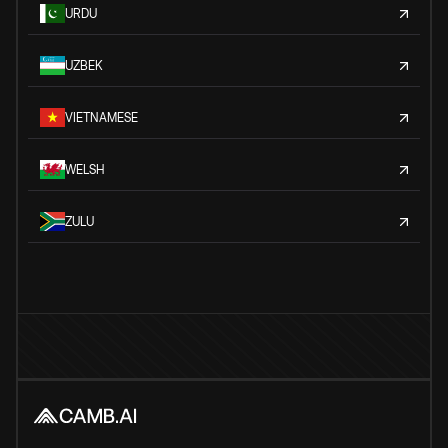
URDU
UZBEK
VIETNAMESE
WELSH
ZULU