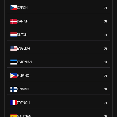
CZECH
DANISH
DUTCH
ENGLISH
ESTONIAN
FILIPINO
FINNISH
FRENCH
GALICIAN