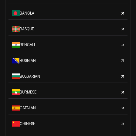
BANGLA
BASQUE
BENGALI
BOSNIAN
BULGARIAN
BURMESE
CATALAN
CHINESE