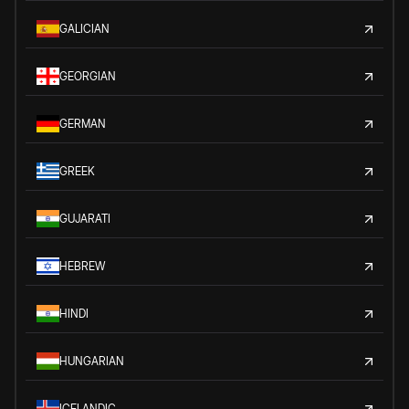
GALICIAN
GEORGIAN
GERMAN
GREEK
GUJARATI
HEBREW
HINDI
HUNGARIAN
ICELANDIC