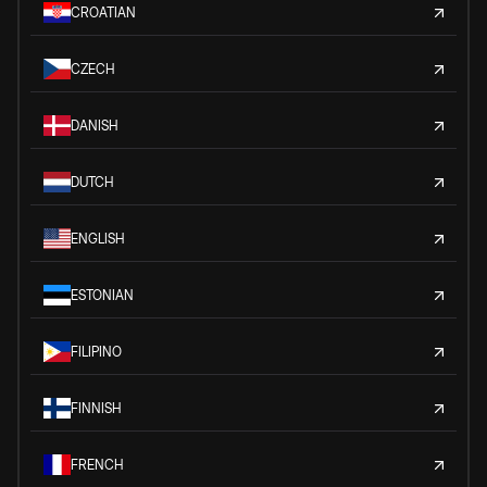
CROATIAN
CZECH
DANISH
DUTCH
ENGLISH
ESTONIAN
FILIPINO
FINNISH
FRENCH