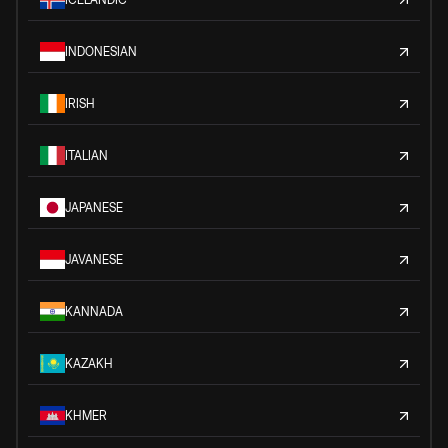
INDONESIAN
IRISH
ITALIAN
JAPANESE
JAVANESE
KANNADA
KAZAKH
KHMER