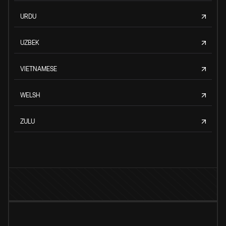
URDU
UZBEK
VIETNAMESE
WELSH
ZULU