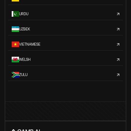
URDU
UZBEK
VIETNAMESE
WELSH
ZULU