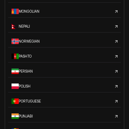
MONGOLIAN
NEPALI
NORWEGIAN
PASHTO
PERSIAN
POLISH
PORTUGUESE
PUNJABI