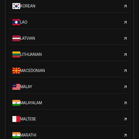
KOREAN
LAO
LATVIAN
LITHUANIAN
MACEDONIAN
MALAY
MALAYALAM
MALTESE
MARATHI