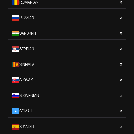
ROMANIAN
RUSSIAN
SANSKRIT
SERBIAN
SINHALA
SLOVAK
SLOVENIAN
SOMALI
SPANISH