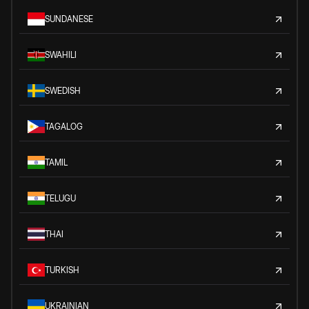
SUNDANESE
SWAHILI
SWEDISH
TAGALOG
TAMIL
TELUGU
THAI
TURKISH
UKRAINIAN