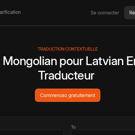
arification
Se connecter
Ré
TRADUCTION CONTEXTUELLE
t
Mongolian
pour
Latvian
E
Traducteur
Commencez gratuitement
To