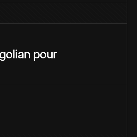
olian
pour