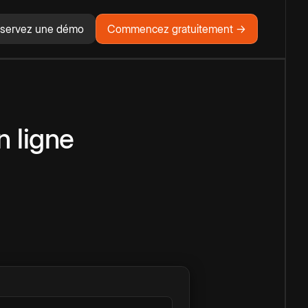
servez une démo
Commencez gratuitement →
n ligne