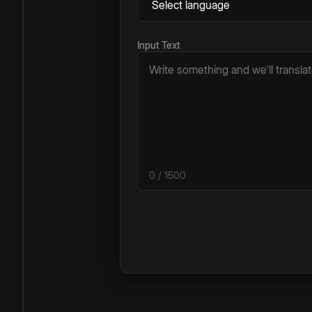
Input Text
0
/ 1500