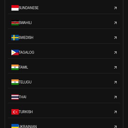
SUNDANESE
SWAHILI
SWEDISH
TAGALOG
TAMIL
TELUGU
THAI
TURKISH
UKRAINIAN