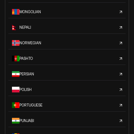
MONGOLIAN
NEPALI
NORWEGIAN
PASHTO
PERSIAN
POLISH
PORTUGUESE
PUNJABI