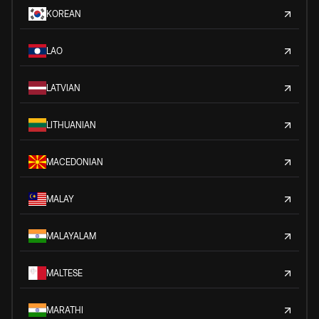
KOREAN
LAO
LATVIAN
LITHUANIAN
MACEDONIAN
MALAY
MALAYALAM
MALTESE
MARATHI