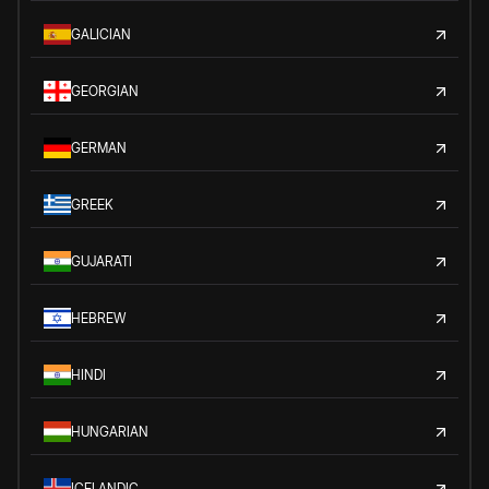
GALICIAN
GEORGIAN
GERMAN
GREEK
GUJARATI
HEBREW
HINDI
HUNGARIAN
ICELANDIC