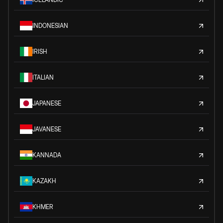
INDONESIAN
IRISH
ITALIAN
JAPANESE
JAVANESE
KANNADA
KAZAKH
KHMER