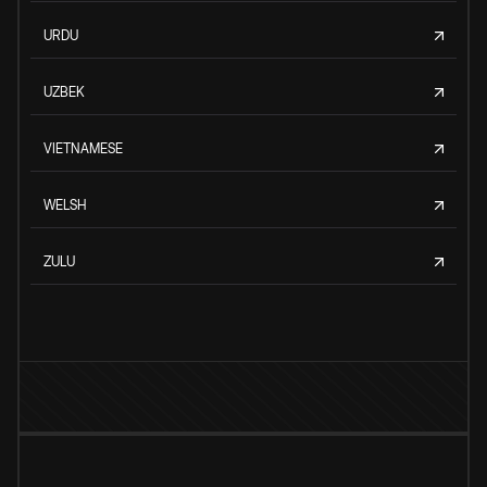
URDU
UZBEK
VIETNAMESE
WELSH
ZULU