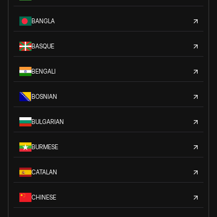
BANGLA
BASQUE
BENGALI
BOSNIAN
BULGARIAN
BURMESE
CATALAN
CHINESE