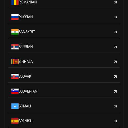
ROMANIAN
RUSSIAN
SANSKRIT
SERBIAN
SINHALA
SLOVAK
SLOVENIAN
SOMALI
SPANISH