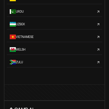
URDU
UZBEK
VIETNAMESE
WELSH
ZULU