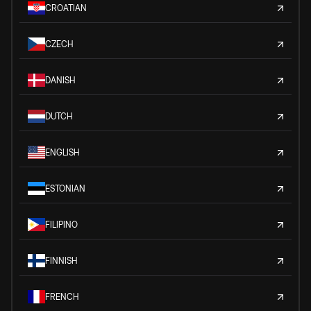
CROATIAN
CZECH
DANISH
DUTCH
ENGLISH
ESTONIAN
FILIPINO
FINNISH
FRENCH