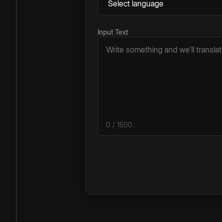
Input Text
0
/ 1500