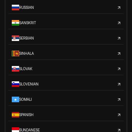
RUSSIAN
SANSKRIT
SERBIAN
SINHALA
SLOVAK
SLOVENIAN
SOMALI
SPANISH
SUNDANESE