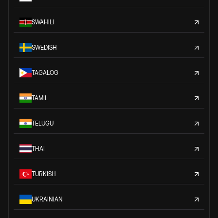
SWAHILI
SWEDISH
TAGALOG
TAMIL
TELUGU
THAI
TURKISH
UKRAINIAN