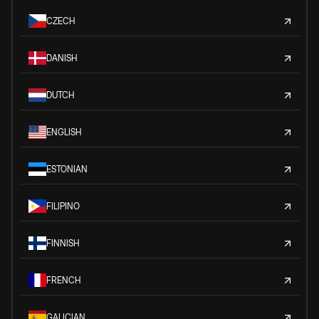
CZECH
DANISH
DUTCH
ENGLISH
ESTONIAN
FILIPINO
FINNISH
FRENCH
GALICIAN