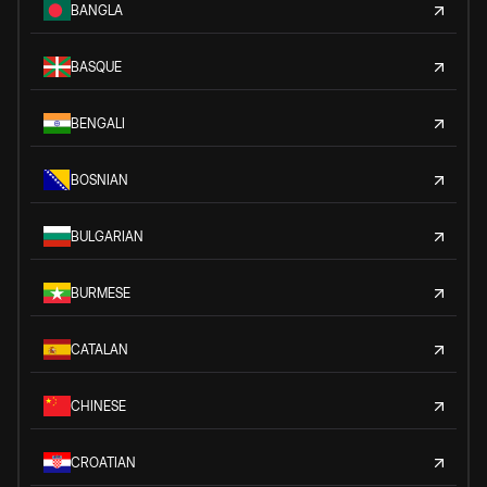
BANGLA
BASQUE
BENGALI
BOSNIAN
BULGARIAN
BURMESE
CATALAN
CHINESE
CROATIAN