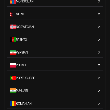
MONGOLIAN
NEPALI
NORWEGIAN
PASHTO
PERSIAN
POLISH
PORTUGUESE
PUNJABI
ROMANIAN