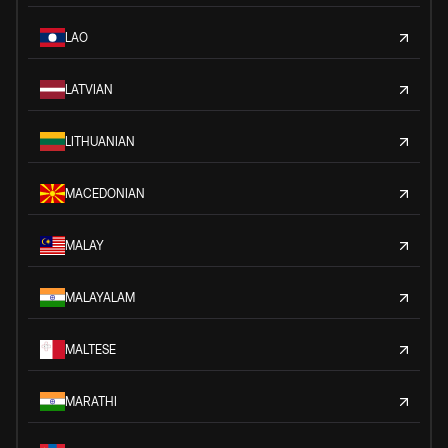
LAO
LATVIAN
LITHUANIAN
MACEDONIAN
MALAY
MALAYALAM
MALTESE
MARATHI