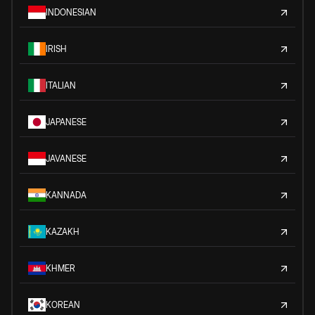
INDONESIAN
IRISH
ITALIAN
JAPANESE
JAVANESE
KANNADA
KAZAKH
KHMER
KOREAN