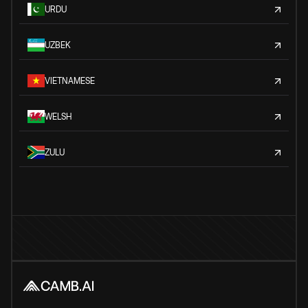
URDU
UZBEK
VIETNAMESE
WELSH
ZULU