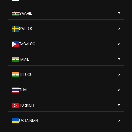
SWAHILI
SWEDISH
TAGALOG
TAMIL
TELUGU
THAI
TURKISH
UKRAINIAN