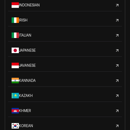
INDONESIAN
IRISH
ITALIAN
JAPANESE
JAVANESE
KANNADA
KAZAKH
KHMER
KOREAN