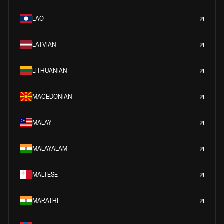
LAO
LATVIAN
LITHUANIAN
MACEDONIAN
MALAY
MALAYALAM
MALTESE
MARATHI