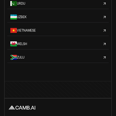
URDU
UZBEK
VIETNAMESE
WELSH
ZULU