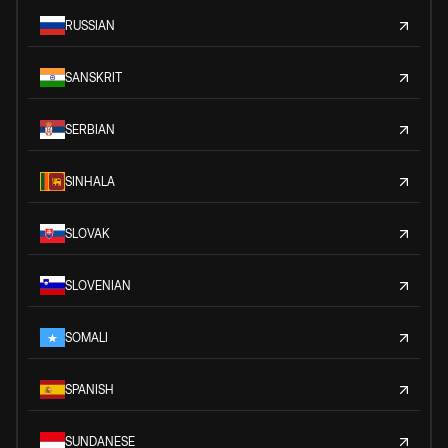
RUSSIAN
SANSKRIT
SERBIAN
SINHALA
SLOVAK
SLOVENIAN
SOMALI
SPANISH
SUNDANESE