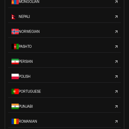
MONGOLIAN
NEPALI
NORWEGIAN
PASHTO
PERSIAN
POLISH
PORTUGUESE
PUNJABI
ROMANIAN