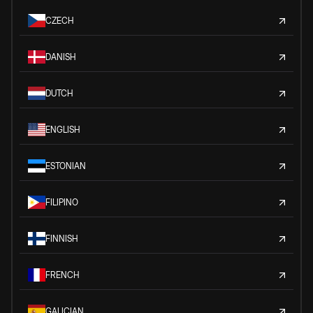
CZECH
DANISH
DUTCH
ENGLISH
ESTONIAN
FILIPINO
FINNISH
FRENCH
GALICIAN