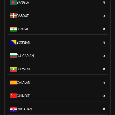
BANGLA
BASQUE
BENGALI
BOSNIAN
BULGARIAN
BURMESE
CATALAN
CHINESE
CROATIAN