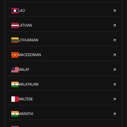
LAO
LATVIAN
LITHUANIAN
MACEDONIAN
MALAY
MALAYALAM
MALTESE
MARATHI