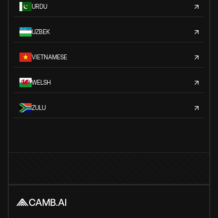
URDU
UZBEK
VIETNAMESE
WELSH
ZULU