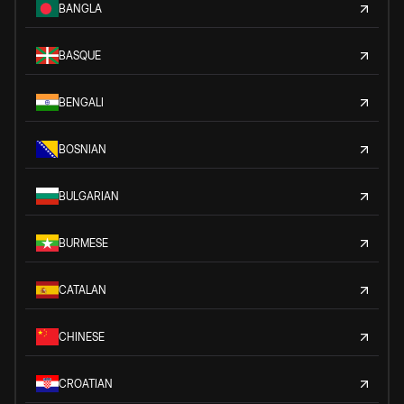
BANGLA
BASQUE
BENGALI
BOSNIAN
BULGARIAN
BURMESE
CATALAN
CHINESE
CROATIAN