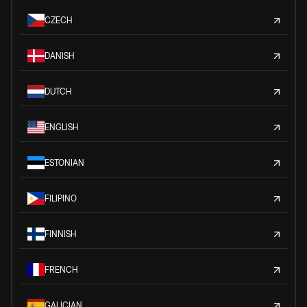
CZECH
DANISH
DUTCH
ENGLISH
ESTONIAN
FILIPINO
FINNISH
FRENCH
GALICIAN