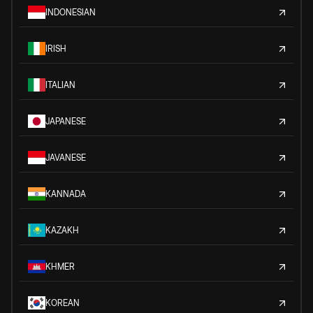
INDONESIAN
IRISH
ITALIAN
JAPANESE
JAVANESE
KANNADA
KAZAKH
KHMER
KOREAN