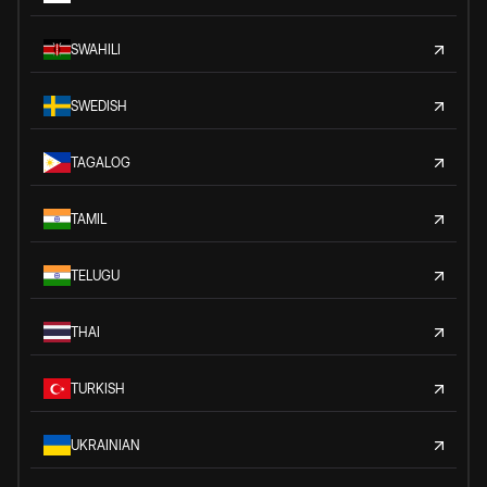
SWAHILI
SWEDISH
TAGALOG
TAMIL
TELUGU
THAI
TURKISH
UKRAINIAN