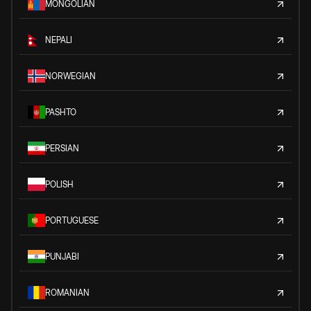
MONGOLIAN
NEPALI
NORWEGIAN
PASHTO
PERSIAN
POLISH
PORTUGUESE
PUNJABI
ROMANIAN