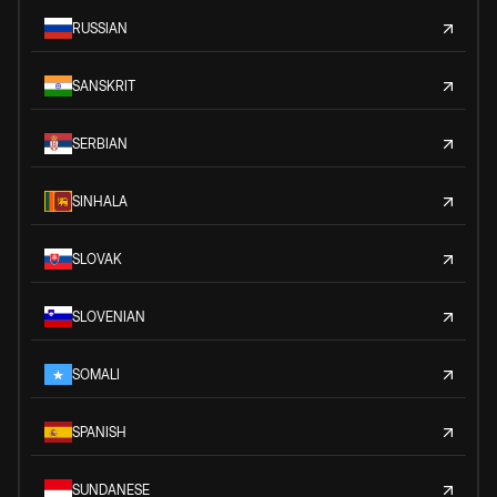
RUSSIAN
SANSKRIT
SERBIAN
SINHALA
SLOVAK
SLOVENIAN
SOMALI
SPANISH
SUNDANESE