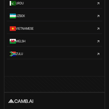
URDU
UZBEK
VIETNAMESE
WELSH
ZULU