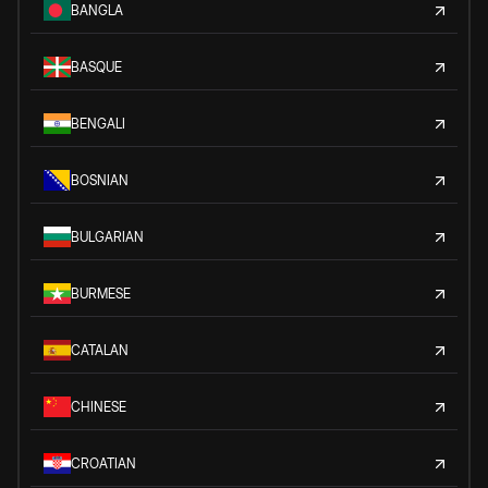
BANGLA
BASQUE
BENGALI
BOSNIAN
BULGARIAN
BURMESE
CATALAN
CHINESE
CROATIAN