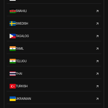
SWAHILI
SWEDISH
TAGALOG
TAMIL
TELUGU
THAI
TURKISH
UKRAINIAN