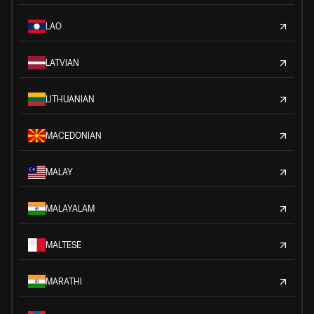
LAO
LATVIAN
LITHUANIAN
MACEDONIAN
MALAY
MALAYALAM
MALTESE
MARATHI