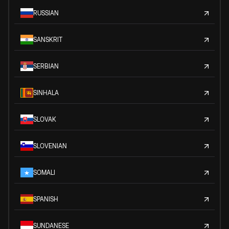
RUSSIAN
SANSKRIT
SERBIAN
SINHALA
SLOVAK
SLOVENIAN
SOMALI
SPANISH
SUNDANESE