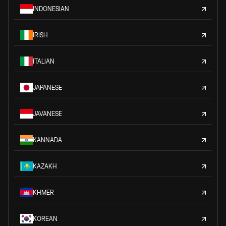
INDONESIAN
IRISH
ITALIAN
JAPANESE
JAVANESE
KANNADA
KAZAKH
KHMER
KOREAN