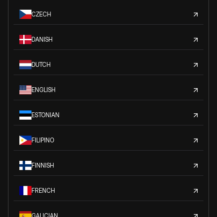
CZECH
DANISH
DUTCH
ENGLISH
ESTONIAN
FILIPINO
FINNISH
FRENCH
GALICIAN