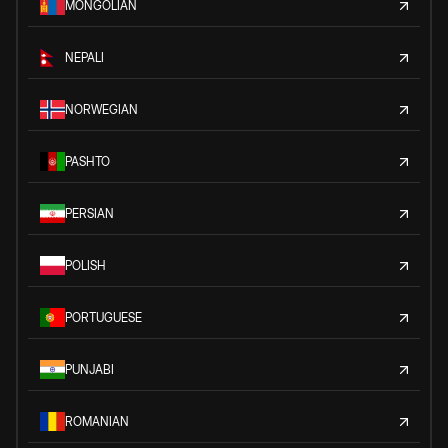
MONGOLIAN
NEPALI
NORWEGIAN
PASHTO
PERSIAN
POLISH
PORTUGUESE
PUNJABI
ROMANIAN