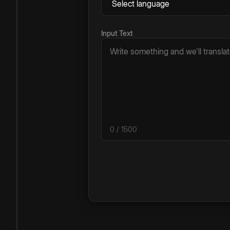
Input Text
0
/ 1500